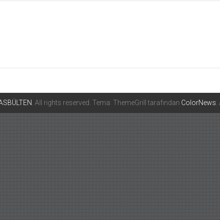
ASBÜLTEN
. All rights reserved. Tema: ThemeGrill tarafından
ColorNews
.