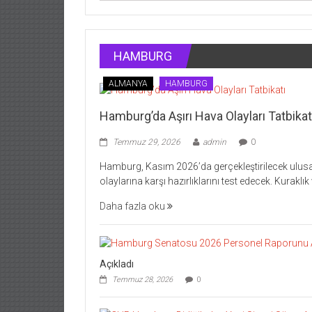
HAMBURG
ALMANYA
HAMBURG
Hamburg’da Aşırı Hava Olayları Tatbikat
Temmuz 29, 2026
admin
0
Hamburg, Kasım 2026’da gerçekleştirilecek ulusa
olaylarına karşı hazırlıklarını test edecek. Kurak
Daha fazla oku
Açıkladı
Temmuz 28, 2026
0