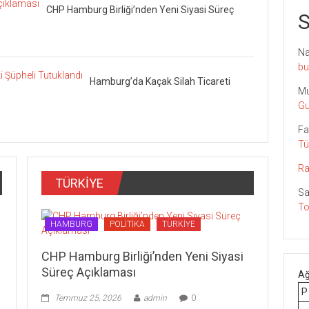
CHP Hamburg Birliği’nden Yeni Siyasi Süreç
S
Nai
bu
Hamburg’da Kaçak Silah Ticareti
Mu
Gu
Fa
Tü
Ra
TÜRKİYE
Sa
To
HAMBURG
POLİTİKA
TÜRKİYE
CHP Hamburg Birliği’nden Yeni Siyasi
Süreç Açıklaması
Ağ
P
Temmuz 25, 2026
admin
0