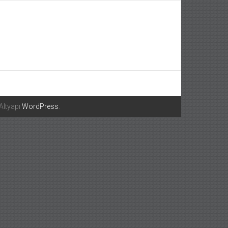
 Altyapı
WordPress
.