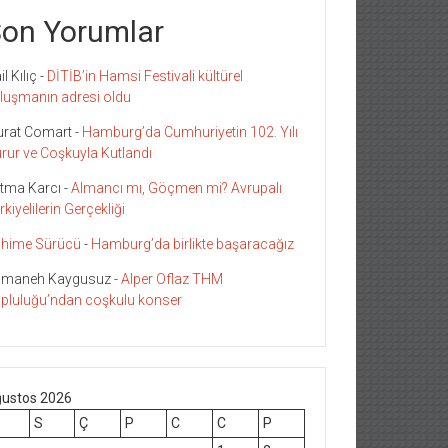
on Yorumlar
l Kılıç
-
DİTİB’in Hamsi Festivali kültürel
luşmanın adresi oldu
rat Comart
-
Hamburg’da Cumhuriyetin 102. Yılı
rur ve Coşkuyla Kutlandı
tma Karcı
-
Almancı mı, Göçmen mi? Avrupalı
rkiyelilerin Gerçekliği
hime Sürücü
-
Hamburg’da birlikte başaracağız
maneh Kaygusuz
-
Alper Oflaz THM
pluluğu’ndan coşkulu konser
ustos 2026
S
Ç
P
C
C
P