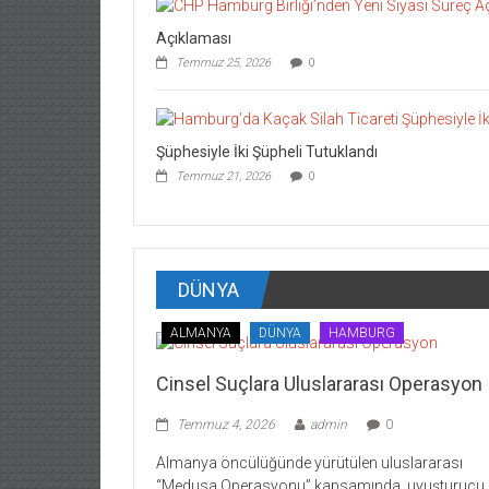
Açıklaması
Temmuz 25, 2026
0
Şüphesiyle İki Şüpheli Tutuklandı
Temmuz 21, 2026
0
DÜNYA
ALMANYA
DÜNYA
HAMBURG
Cinsel Suçlara Uluslararası Operasyon
Temmuz 4, 2026
admin
0
Almanya öncülüğünde yürütülen uluslararası
“Medusa Operasyonu” kapsamında, uyuşturucu