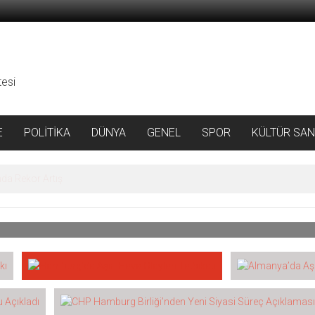
tesi
E
POLİTİKA
DÜNYA
GENEL
SPOR
KÜLTÜR SAN
I HAVA OLAYLARI TATBIKATI
da Rekor Artış
ecek ulusal kriz yönetimi tatbikatı LÜKEX 2026 kapsamında aşır
ecek. Kuraklık ve sıcak hava dalgası senaryosunun esas alınacağı