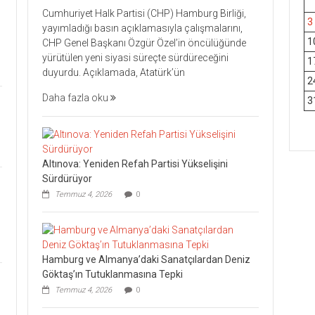
Cumhuriyet Halk Partisi (CHP) Hamburg Birliği,
3
yayımladığı basın açıklamasıyla çalışmalarını,
1
CHP Genel Başkanı Özgür Özel’in öncülüğünde
yürütülen yeni siyasi süreçte sürdüreceğini
1
duyurdu. Açıklamada, Atatürk’ün
2
Daha fazla oku
3
Altınova: Yeniden Refah Partisi Yükselişini
Sürdürüyor
Temmuz 4, 2026
0
Hamburg ve Almanya’daki Sanatçılardan Deniz
Göktaş’ın Tutuklanmasına Tepki
Temmuz 4, 2026
0