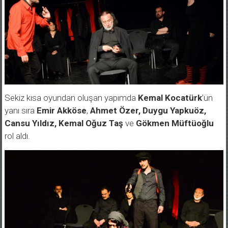
Sekiz kısa oyundan oluşan yapımda
Kemal Kocatürk
’ün
yanı sıra
Emir Akköse
,
Ahmet Özer, Duygu Yapkuöz,
Cansu Yıldız, Kemal Oğuz Taş
ve
Gökmen Müftüoğlu
rol aldı.