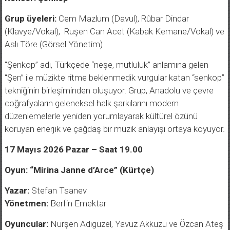
Grup üyeleri:
Cem Mazlum (Davul), Rûbar Dindar
(Klavye/Vokal), Ruşen Can Acet (Kabak Kemane/Vokal) ve
Aslı Töre (Görsel Yönetim)
“Şenkop” adı, Türkçede “neşe, mutluluk” anlamına gelen
“Şen” ile müzikte ritme beklenmedik vurgular katan “senkop”
tekniğinin birleşiminden oluşuyor. Grup, Anadolu ve çevre
coğrafyaların geleneksel halk şarkılarını modern
düzenlemelerle yeniden yorumlayarak kültürel özünü
koruyan enerjik ve çağdaş bir müzik anlayışı ortaya koyuyor.
17 Mayıs 2026 Pazar – Saat 19.00
Oyun: “Mirina Janne d’Arce” (Kürtçe)
Yazar:
Stefan Tsanev
Yönetmen:
Berfin Emektar
Oyuncular:
Nurşen Adıgüzel, Yavuz Akkuzu ve Özcan Ateş