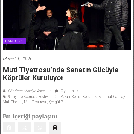
HAMBURG
Mayıs 11, 2026
Mut! Tiyatrosu’nda Sanatın Gücüyle
Köprüler Kuruluyor
Gönderen: Naciye Aslan
0 yorum
9. Tiyatro Köprüsü Festivali
,
Can Pazarı
,
Kemal Kocatürk
,
Mahmut Canbay
,
Mut! Theater
,
Mut! Tiyatrosu
,
Şengül Pak
Bu içeriği paylaşın: