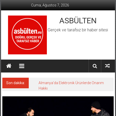
İçeriğe
Cuma, Ağustos 7, 2026
geç
ASBÜLTEN
Gerçek ve tarafsız bir haber sitesi
Son dakika:
Almanya’da Elektronik Ürünlerde Onarım
Hakkı