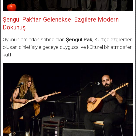
Şengül Pak’tan Geleneksel Ezgilere Modern
Dokunuş
Oyunun ardından sahne alan
Şengül Pak
, Kürtçe ezgilerden
oluşan dinletisiyle geceye duygusal ve kültürel bir atmosfer
kattı.