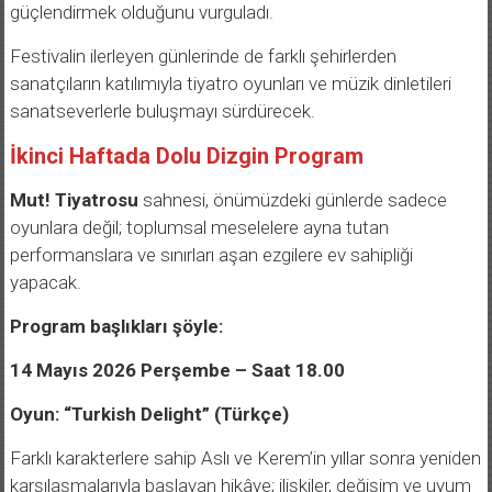
güçlendirmek olduğunu vurguladı.
Festivalin ilerleyen günlerinde de farklı şehirlerden
sanatçıların katılımıyla tiyatro oyunları ve müzik dinletileri
sanatseverlerle buluşmayı sürdürecek.
İkinci Haftada Dolu Dizgin Program
Mut! Tiyatrosu
sahnesi, önümüzdeki günlerde sadece
oyunlara değil; toplumsal meselelere ayna tutan
performanslara ve sınırları aşan ezgilere ev sahipliği
yapacak.
Program başlıkları şöyle:
14 Mayıs 2026 Perşembe – Saat 18.00
Oyun: “Turkish Delight” (Türkçe)
Farklı karakterlere sahip Aslı ve Kerem’in yıllar sonra yeniden
karşılaşmalarıyla başlayan hikâye; ilişkiler, değişim ve uyum