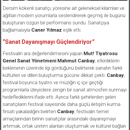
Dersim kökenli sanatçı, yöresine ait geleneksel kilamları ve
ağıtları modern yorumlarla seslendirerek geçmiş ile bugünü
buluşturan özgün bir performans sundu. Sanatçıya
bağlamasıyla
Caner Yılmaz
eşlik etti.
“Sanat Dayanışmayı Güçlendiriyor”
Festivalin ara değerlendirmesini yapan
Mut! Tiyatrosu
Genel Sanat Yönetmeni Mahmut Canbay
, etkinliklerin
beklenenin üzerinde ilgi gördüğünü belirterek sanatın farklı
kültürleri ve dilleri buluşturma gücüne dikkat çekti.
Canbay
,
festival boyunca tiyatro ve müziğin iç içe geçtiği
programlarla izleyicilere zengin bir sanat atmosferi sunmayı
hedeflediklerini ifade etti. Ayrıca farklı şehirlerden gelen
sanatçıların festival sayesinde daha güçlü iletişim kurma
fırsatı yakaladığını belirten
Canbay
, festivalin temel
amaçlarından birinin sanatçılar arasındaki dayanışmayı
artırmak, ortak üretim alanları oluşturmak ve kültürel bağları