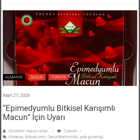
ALMANYA
SAĞLIK
TÜRKİYE
Mart 27, 2026
“Epimedyumlu Bitkisel Karışımlı
Macun” İçin Uyarı
Gönderen: Naciye Aslan
0 yorum
Almanya
,
bitkisel ürün
,
Gesundheitsrisiko
,
gıda güvenliği
,
Lebensmittelwarnung
,
Nahrungsergänzungsmittel
,
Sağlık
,
tüketici uyarısı
,