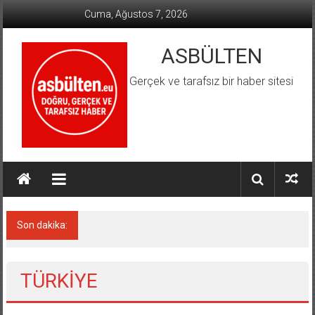
İçeriğe
Cuma, Ağustos 7, 2026
geç
ASBÜLTEN
Gerçek ve tarafsız bir haber sitesi
Son dakika:
Hamburg’da Aşırı Hava Olayları Tatbikatı
TÜRKİYE