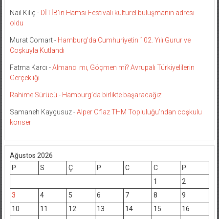
Nail Kılıç
-
DİTİB’in Hamsi Festivali kültürel buluşmanın adresi
oldu
Murat Comart
-
Hamburg’da Cumhuriyetin 102. Yılı Gurur ve
Coşkuyla Kutlandı
Fatma Karcı
-
Almancı mı, Göçmen mi? Avrupalı Türkiyelilerin
Gerçekliği
Rahime Sürücü
-
Hamburg’da birlikte başaracağız
Samaneh Kaygusuz
-
Alper Oflaz THM Topluluğu’ndan coşkulu
konser
Ağustos 2026
P
S
Ç
P
C
C
P
1
2
3
4
5
6
7
8
9
10
11
12
13
14
15
16
17
18
19
20
21
22
23