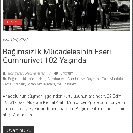
TÜRKİYE
Ekim 29, 2025
Bağımsızlık Mücadelesinin Eseri
Cumhuriyet 102 Yaşında
Gönderen: Naciye Aslan
0 yorum
Bağımsızlık mücadelesi
,
Cumhuriyet
,
Cumhuriyet Bayramı
,
Gazi Mustafa
Kemal Atatürk
,
Lozan Antlaşması
,
milli bayram
Anadolu’nun düşman işgalinden kurtuluşunun ardından, 29 Ekim
1923’te Gazi Mustafa Kemal Atatürk’ün önderliğinde Cumhuriyet’in
ilan edilmesiyle yeni bir dönem başladı. Bağımsızlık mücadelesinin
ateşi, Atatürk’ün
Devamını Oku