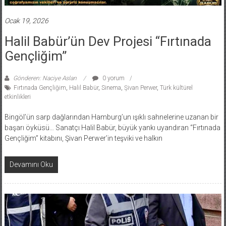
Ocak 19, 2026
Halil Babür’ün Dev Projesi “Fırtınada
Gençliğim”
Gönderen: Naciye Aslan
0 yorum
Fırtınada Gençliğim
,
Halil Babür
,
Sinema
,
Şivan Perwer
,
Türk kültürel
etkinlikleri
Bingöl’ün sarp dağlarından Hamburg’un ışıklı sahnelerine uzanan bir
başarı öyküsü… Sanatçı Halil Babür, büyük yankı uyandıran “Fırtınada
Gençliğim” kitabını, Şivan Perwer’in teşviki ve halkın
Devamını Oku