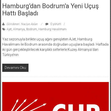
Hamburg’dan Bodrum’a Yeni Uçuş
Hattı Başladı
Gönderen: Naciye Aslan
0 yorum
Ajet
,
Almanya
,
Bodrum
,
Hamburg Havalimanı
Yaz sezonuyla birlikte uçuş ağını genişleten AJet, Hamburg
Havalimanı ile Bodrum arasında doğrudan uçuşlara başladı. Haftada
iki gün gerçekleştirilecek karşılıklı seferlerle Kuzey Almanya’dan
Türkiye’nin
Devamını Oku