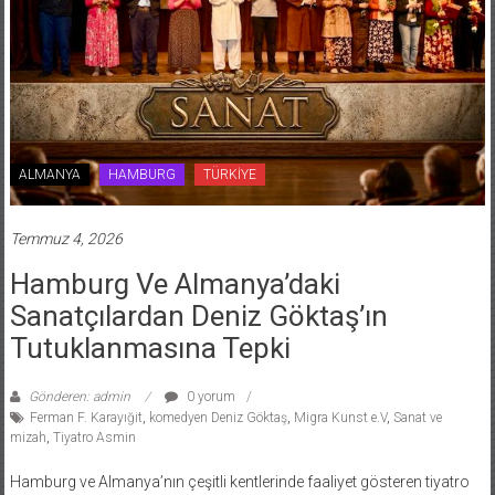
ALMANYA
HAMBURG
TÜRKİYE
Temmuz 4, 2026
Hamburg Ve Almanya’daki
Sanatçılardan Deniz Göktaş’ın
Tutuklanmasına Tepki
Gönderen: admin
0 yorum
Ferman F. Karayığit
,
komedyen Deniz Göktaş
,
Migra Kunst e.V
,
Sanat ve
mizah
,
Tiyatro Asmin
Hamburg ve Almanya’nın çeşitli kentlerinde faaliyet gösteren tiyatro
grupları ile sanat emekçileri, komedyen Deniz Göktaş’ın stand-up