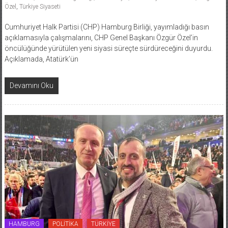
Özel
,
Türkiye Siyaseti
Cumhuriyet Halk Partisi (CHP) Hamburg Birliği, yayımladığı basın
açıklamasıyla çalışmalarını, CHP Genel Başkanı Özgür Özel’in
öncülüğünde yürütülen yeni siyasi süreçte sürdüreceğini duyurdu.
Açıklamada, Atatürk’ün
Devamını Oku
HAMBURG
POLİTİKA
TÜRKİYE