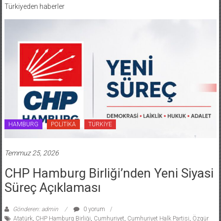
Türkiyeden haberler
HAMBURG
POLİTİKA
TÜRKİYE
Temmuz 25, 2026
CHP Hamburg Birliği’nden Yeni Siyasi
Süreç Açıklaması
Gönderen: admin
0 yorum
Atatürk
,
CHP Hamburg Birliği
,
Cumhuriyet
,
Cumhuriyet Halk Partisi
,
Özgür