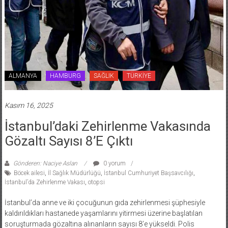
ALMANYA
HAMBURG
SAĞLIK
TÜRKİYE
Kasım 16, 2025
İstanbul’daki Zehirlenme Vakasında
Gözaltı Sayısı 8’e Çıktı
Gönderen: Naciye Aslan
0 yorum
Böcek ailesi
,
İl Sağlık Müdürlüğü
,
İstanbul Cumhuriyet Başsavcılığı
,
İstanbul’da Zehirlenme Vakası
,
otopsi
İstanbul’da anne ve iki çocuğunun gıda zehirlenmesi şüphesiyle
kaldırıldıkları hastanede yaşamlarını yitirmesi üzerine başlatılan
soruşturmada gözaltına alınanların sayısı 8’e yükseldi. Polis