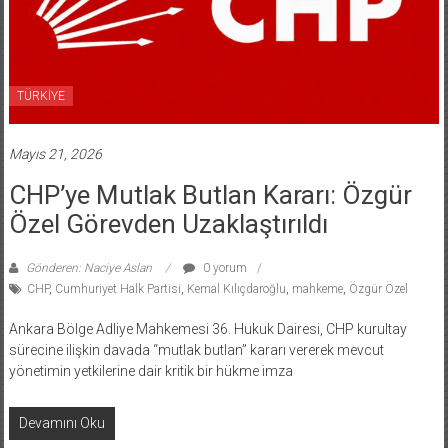
TÜRKİYE
Mayıs 21, 2026
CHP’ye Mutlak Butlan Kararı: Özgür
Özel Görevden Uzaklaştırıldı
Gönderen: Naciye Aslan
0 yorum
CHP
,
Cumhuriyet Halk Partisi
,
Kemal Kılıçdaroğlu
,
mahkeme
,
Özgür Özel
Ankara Bölge Adliye Mahkemesi 36. Hukuk Dairesi, CHP kurultay
sürecine ilişkin davada “mutlak butlan” kararı vererek mevcut
yönetimin yetkilerine dair kritik bir hükme imza
Devamını Oku