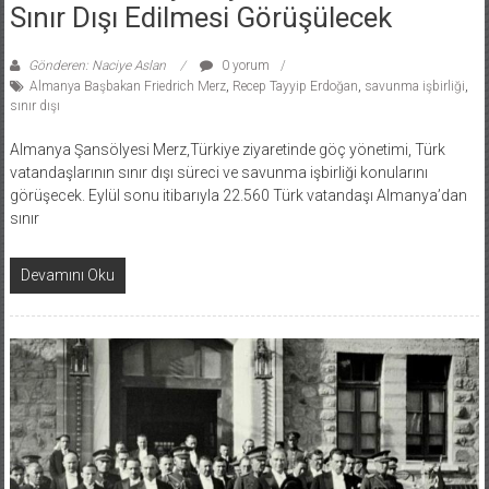
Sınır Dışı Edilmesi Görüşülecek
Gönderen: Naciye Aslan
0 yorum
Almanya Başbakan Friedrich Merz
,
Recep Tayyip Erdoğan
,
savunma işbirliği
,
sınır dışı
Almanya Şansölyesi Merz,Türkiye ziyaretinde göç yönetimi, Türk
vatandaşlarının sınır dışı süreci ve savunma işbirliği konularını
görüşecek. Eylül sonu itibarıyla 22.560 Türk vatandaşı Almanya’dan
sınır
Devamını Oku