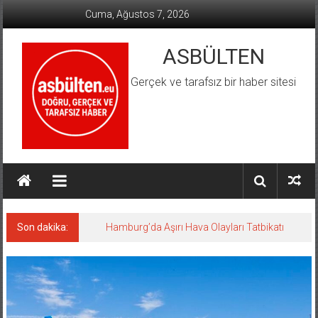
İçeriğe
Cuma, Ağustos 7, 2026
geç
ASBÜLTEN
Gerçek ve tarafsız bir haber sitesi
Son dakika:
Hamburg’da Aşırı Hava Olayları Tatbikatı