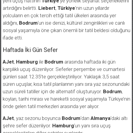
yeni uçuş hattının
Türkiye
‘ye yönelik seyahat seçeneklerini
artırdığını belirtti.
Liebert
,
Türkiye
‘nin uzun yıllardır
yolcuların en çok tercih ettiği tatil ülkeleri arasında yer
aldığını,
Bodrum
‘un ise denizi, kültürel zenginlikleri ve canlı
sosyal yaşamıyla öne çıkan önemli bir tatil beldesi olduğunu
ifade etti.
Haftada İki Gün Sefer
AJet
,
Hamburg
ile
Bodrum
arasında haftada iki gün
karşılıklı uçuş düzenliyor. Seferler perşembe ve cumartesi
günleri saat 12.35’te gerçekleştiriliyor. Yaklaşık 3,5 saat
süren uçuşlar, kısa tatil planlarının yanı sıra yaz sezonundaki
uzun süreli tatiller için de alternatif oluşturuyor.
Bodrum
,
koyları, tarihi mirası ve hareketli sosyal yaşamıyla Türkiye’nin
önde gelen tatil merkezleri arasında yer alıyor.
AJet
, yaz sezonu boyunca
Bodrum
‘dan
Almanya
‘daki altı
şehre sefer düzenliyor.
Hamburg
‘un yanı sıra uçuş
gerçekleştirilen diğer şehirler şunlardır: