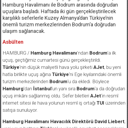
Hamburg Havalimanı ile Bodrum arasında doğrudan
uçuşlara başladı. Haftada iki gün gerçekleştirilecek
karşılıklı seferlerle Kuzey Almanya’dan Türkiye’nin
önemli turizm merkezlerinden Bodrum’a doğrudan
ulaşım sağlanacak.
Asbülten
HAMBURG /
Hamburg Havalimanı
’ndan
Bodrum
’a ilk
uçuş, geçtiğimiz cumartesi günü gerçekleştirildi.
Türkiye
‘nin düşük maliyetli hava yolu şirketi
AJet
, bu yeni
hatla birlikte uçuş ağına
Türkiye
‘ni Ege kıyılarındaki önemli
turizm merkezlerinden
Bodrum
‘u da ekledi. Böylece
Hamburg
‘dan
İstanbul
‘un yanı sıra
Bodrum
‘a da doğrudan
uçuş imkânı sağlanmış oldu. Sefer biletleri
AJet
‘in resmî
internet sitesi ile hava yolunun resmî iş ortağı
TUI
üzerinden
satışa sunuluyor.
Hamburg Havalimanı Havacılık Direktörü David Liebert
,