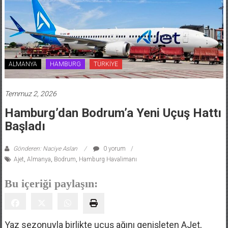
ALMANYA
HAMBURG
TÜRKİYE
Temmuz 2, 2026
Hamburg’dan Bodrum’a Yeni Uçuş Hattı
Başladı
Gönderen: Naciye Aslan
0 yorum
Ajet
,
Almanya
,
Bodrum
,
Hamburg Havalimanı
Bu içeriği paylaşın:
Yaz sezonuyla birlikte uçuş ağını genişleten AJet,