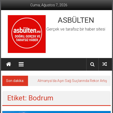
İçeriğe
Cuma, Ağustos 7, 2026
geç
ASBÜLTEN
Gerçek ve tarafsız bir haber sitesi
Son dakika:
Almanya’da Aşırı Sağ Suçlarında Rekor Artış
Etiket: Bodrum