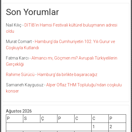
Son Yorumlar
Nail Kılıç
-
DİTİB’in Hamsi Festivali kültürel buluşmanın adresi
oldu
Murat Comart
-
Hamburg’da Cumhuriyetin 102. Yılı Gurur ve
Coşkuyla Kutlandı
Fatma Karcı
-
Almancı mı, Göçmen mi? Avrupalı Türkiyelilerin
Gerçekliği
Rahime Sürücü
-
Hamburg’da birlikte başaracağız
Samaneh Kaygusuz
-
Alper Oflaz THM Topluluğu’ndan coşkulu
konser
Ağustos 2026
P
S
Ç
P
C
C
P
1
2