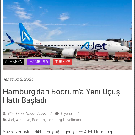
ALMANYA
HAMBURG
TÜRKİYE
Temmuz 2, 2026
Hamburg’dan Bodrum’a Yeni Uçuş
Hattı Başladı
Gönderen: Naciye Aslan
0 yorum
Ajet
,
Almanya
,
Bodrum
,
Hamburg Havalimanı
Yaz sezonuyla birlikte uçuş ağını genişleten AJet, Hamburg