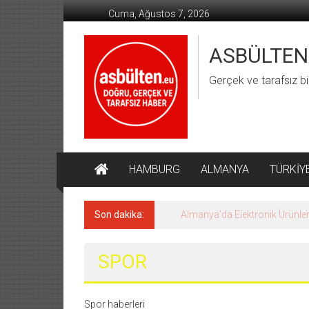
İçeriğe
Cuma, Ağustos 7, 2026
geç
ASBÜLTEN
Gerçek ve tarafsız bi
HAMBURG
ALMANYA
TÜRKİY
Son dakika:
Hamburg’da Aşırı Hava Olaylar
SPOR
Spor haberleri