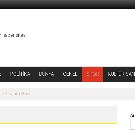
r haber sitesi
E
POLİTİKA
DÜNYA
GENEL
SPOR
KÜLTÜR SAN
ı Tatbikatı
Ar