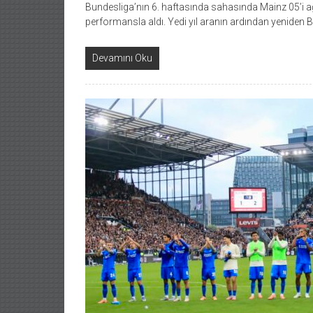
Bundesliga’nın 6. haftasında sahasında Mainz 05’i ağı
performansla aldı. Yedi yıl aranın ardından yenide
Devamını Oku