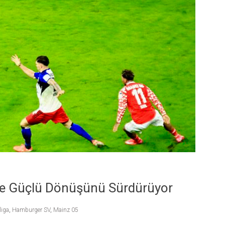
yle Güçlü Dönüşünü Sürdürüyor
iga
,
Hamburger SV
,
Mainz 05