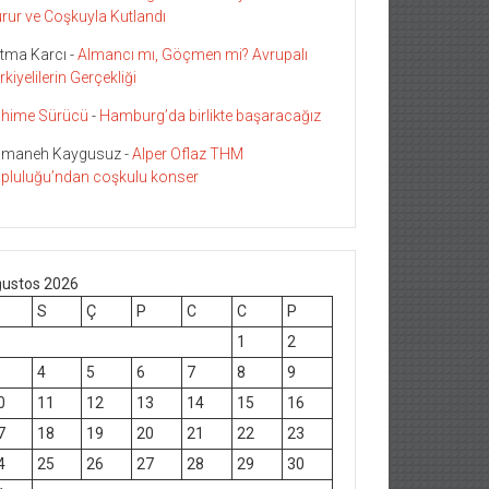
rur ve Coşkuyla Kutlandı
tma Karcı
-
Almancı mı, Göçmen mi? Avrupalı
rkiyelilerin Gerçekliği
hime Sürücü
-
Hamburg’da birlikte başaracağız
maneh Kaygusuz
-
Alper Oflaz THM
pluluğu’ndan coşkulu konser
ustos 2026
S
Ç
P
C
C
P
1
2
4
5
6
7
8
9
0
11
12
13
14
15
16
7
18
19
20
21
22
23
4
25
26
27
28
29
30