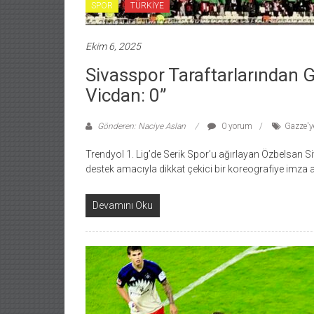
SPOR
TÜRKİYE
Ekim 6, 2025
Sivasspor Taraftarlarından G
Vicdan: 0”
Gönderen: Naciye Aslan
0 yorum
Gazze'y
Trendyol 1. Lig’de Serik Spor’u ağırlayan Özbelsan Si
destek amacıyla dikkat çekici bir koreografiye imza 
Devamını Oku