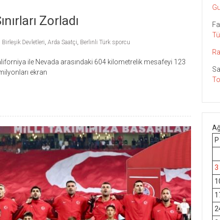
Gu
nırları Zorladı
Fa
Tü
Birleşik Devletleri
,
Arda Saatçi
,
Berlinli Türk sporcu
Ra
iforniya ile Nevada arasındaki 604 kilometrelik mesafeyi 123
Sa
milyonları ekran
To
Ağ
P
3
1
1
2