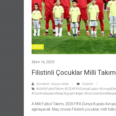
SPOR
Ekim 14, 2025
Filistinli Çocuklar Milli Tak
Gönderen: Naciye Aslan
0 yorum
#AMilliFutbolTakımı #2026FIFADünyaKupası #AvrupaElemel
#CumhurbaşkanıRecepTayyipErdoğan #GürcistanDevletBaşkanı
A Milli Futbol Takımı, 2026 FIFA Dünya Kupası Avrupa
ağırlayacak. Maç öncesi Filistinli çocuklar, milli futb