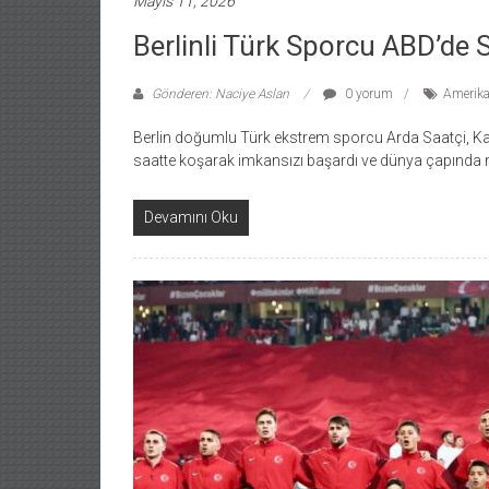
Mayıs 11, 2026
Berlinli Türk Sporcu ABD’de Sı
Gönderen: Naciye Aslan
0 yorum
Amerika 
Berlin doğumlu Türk ekstrem sporcu Arda Saatçi, Kal
saatte koşarak imkansızı başardı ve dünya çapında 
Devamını Oku