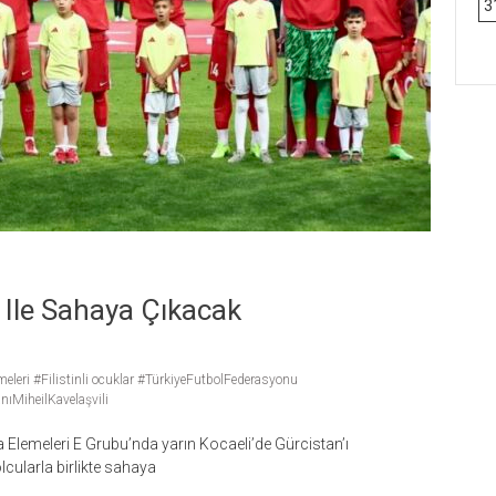
3
ım Ile Sahaya Çıkacak
eri #Filistinli ocuklar #TürkiyeFutbolFederasyonu
MiheilKavelaşvili
 Elemeleri E Grubu’nda yarın Kocaeli’de Gürcistan’ı
olcularla birlikte sahaya