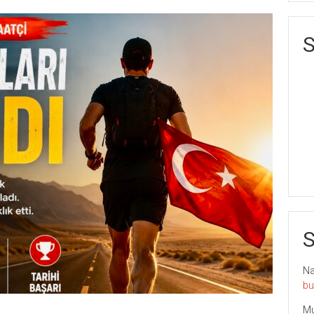
S
S
Nai
bu
Mu