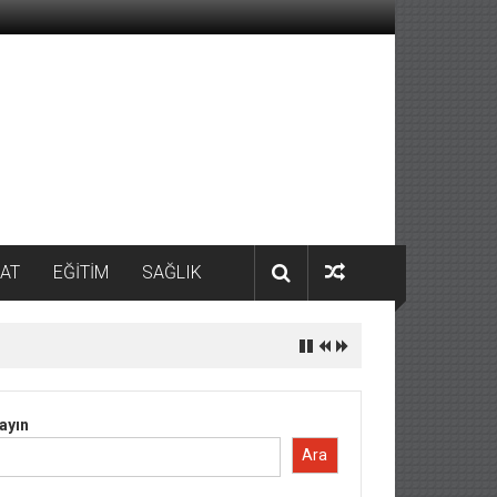
AT
EĞİTİM
SAĞLIK
ayın
Ara