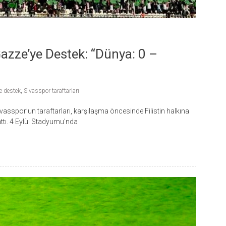
azze’ye Destek: “Dünya: 0 –
e destek
,
Sivasspor taraftarları
vasspor’un taraftarları, karşılaşma öncesinde Filistin halkına
attı. 4 Eylül Stadyumu’nda