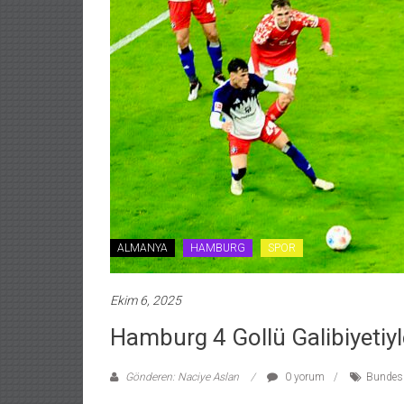
ALMANYA
HAMBURG
SPOR
Ekim 6, 2025
Hamburg 4 Gollü Galibiyeti
Gönderen: Naciye Aslan
0 yorum
Bundesl