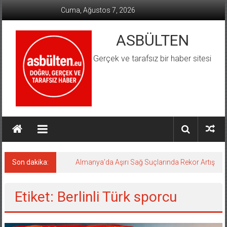
İçeriğe
Cuma, Ağustos 7, 2026
geç
ASBÜLTEN
Gerçek ve tarafsız bir haber sitesi
Son dakika:
Almanya’da Aşırı Sağ Suçlarında Rekor Artış
Etiket: Berlinli Türk sporcu