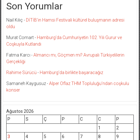
Son Yorumlar
Nail Kılıç
-
DİTİB’in Hamsi Festivali kültürel buluşmanın adresi
oldu
Murat Comart
-
Hamburg’da Cumhuriyetin 102. Yılı Gurur ve
Coşkuyla Kutlandı
Fatma Karcı
-
Almancı mı, Göçmen mi? Avrupalı Türkiyelilerin
Gerçekliği
Rahime Sürücü
-
Hamburg’da birlikte başaracağız
Samaneh Kaygusuz
-
Alper Oflaz THM Topluluğu’ndan coşkulu
konser
Ağustos 2026
P
S
Ç
P
C
C
P
1
2
3
4
5
6
7
8
9