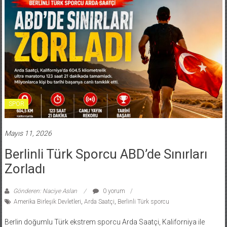
SPOR
Mayıs 11, 2026
Berlinli Türk Sporcu ABD’de Sınırları
Zorladı
Gönderen: Naciye Aslan
0 yorum
Amerika Birleşik Devletleri
,
Arda Saatçi
,
Berlinli Türk sporcu
Berlin doğumlu Türk ekstrem sporcu Arda Saatçi, Kaliforniya ile