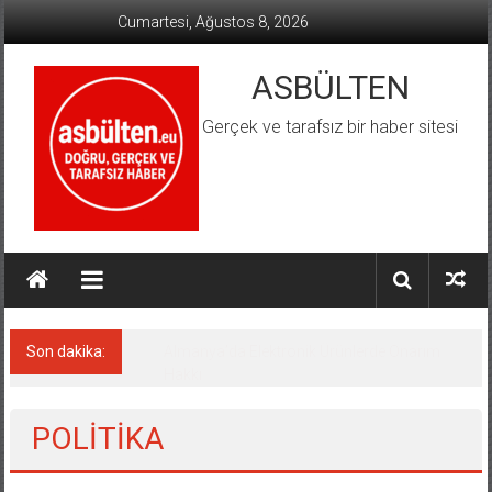
İçeriğe
Cumartesi, Ağustos 8, 2026
geç
ASBÜLTEN
Gerçek ve tarafsız bir haber sitesi
Son dakika:
Hamburg’da Aşırı Hava Olayları Tatbikatı
POLİTİKA