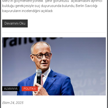
bulduğu gerekçesiyle suç duyurusunda bulundu; Berlin Savcılığı
başvuruların incelendiğini açıkladı.
Devamını Oku
ALMANYA
POLİTİKA
Ekim 24, 2025