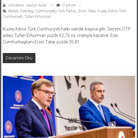
Gönderen: Naciye Aslan
0 yorum
Bertan Özerdağ
,
Cumhuriyetçi Türk Partisi
,
Ersin Tatar
,
Kuzey Kıbrıs Türk
Cumhuriyeti
,
Tufan Erhürman
Kuzey Kıbrıs Türk Cumhuriyeti halkı sandık başına gitti. Seçimi, CTP
adayı Tufan Erhürman yüzde 62,76 oy oranıyla kazandı. Eski
Cumhurbaşkanı Ersin Tatar yüzde 35,81
Devamını Oku