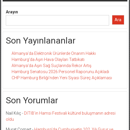
dolaşımı
Arayın
Ara
Son Yayınlananlar
Almanya’da Elektronik Ürünlerde Onarım Hakkı
Hamburg’da Aşırı Hava Olayları Tatbikatı
Almanya’da Aşırı Sağ Suçlarında Rekor Artış
Hamburg Senatosu 2026 Personel Raporunu Açıkladı
CHP Hamburg Birliği’nden Yeni Siyasi Süreç Açıklaması
Son Yorumlar
Nail Kılıç
-
DİTİB’in Hamsi Festivali kültürel buluşmanın adresi
oldu
Murat Comart
-
Hamburg’da Cumhuriyetin 102. Yılı Gurur ve