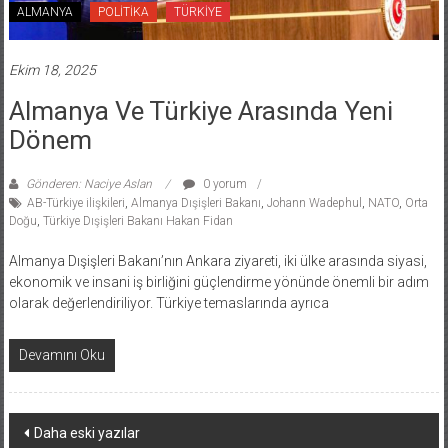
ALMANYA
POLİTİKA
TÜRKİYE
Ekim 18, 2025
Almanya Ve Türkiye Arasında Yeni
Dönem
Gönderen: Naciye Aslan
0 yorum
AB-Türkiye ilişkileri
,
Almanya Dışişleri Bakanı
,
Johann Wadephul
,
NATO
,
Orta
Doğu
,
Türkiye Dışişleri Bakanı Hakan Fidan
Almanya Dışişleri Bakanı’nın Ankara ziyareti, iki ülke arasında siyasi,
ekonomik ve insani iş birliğini güçlendirme yönünde önemli bir adım
olarak değerlendiriliyor. Türkiye temaslarında ayrıca
Devamını Oku
Yazı
Daha eski yazılar