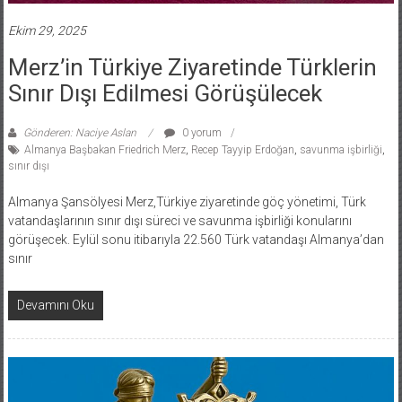
Ekim 29, 2025
Merz’in Türkiye Ziyaretinde Türklerin
Sınır Dışı Edilmesi Görüşülecek
Gönderen: Naciye Aslan
0 yorum
Almanya Başbakan Friedrich Merz
,
Recep Tayyip Erdoğan
,
savunma işbirliği
,
sınır dışı
Almanya Şansölyesi Merz,Türkiye ziyaretinde göç yönetimi, Türk
vatandaşlarının sınır dışı süreci ve savunma işbirliği konularını
görüşecek. Eylül sonu itibarıyla 22.560 Türk vatandaşı Almanya’dan
sınır
Devamını Oku