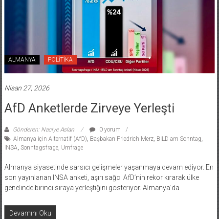
ALMANYA
POLİTİKA
Nisan 27, 2026
AfD Anketlerde Zirveye Yerleşti
Gönderen: Naciye Aslan
0 yorum
Almanya için Alternatif (AfD)
,
Başbakan Friedrich Merz
,
BILD am Sonntag
,
INSA
,
Sonntagsfrage
,
Umfrage
Almanya siyasetinde sarsıcı gelişmeler yaşanmaya devam ediyor. En
son yayınlanan INSA anketi, aşırı sağcı AfD’nin rekor kırarak ülke
genelinde birinci sıraya yerleştiğini gösteriyor. Almanya’da
Devamını Oku