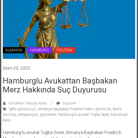
ALMANYA
HAMBURG
POLİTİKA
Ekim 29, 2025
Hamburglu Avukattan Başbakan
Merz Hakkında Suç Duyurusu
Gönderen: Naciye Aslan
0 yorum
“şehir görüntüsü”
,
Almanya Başbakan Friedrich Merz
,
ayrımcılık
,
Berlin
Savcılığı
,
entegrasyon
,
göçmenler
,
Hamburg’lu avukat Tuğba Sezer
,
toplumsal
barış
Hamburg’lu avukat Tuğba Sezer, Almanya Başbakan Friedrich
Merz’in göçmenlere yönelik “şehir görüntüsü” açıklamasını ayrımcı