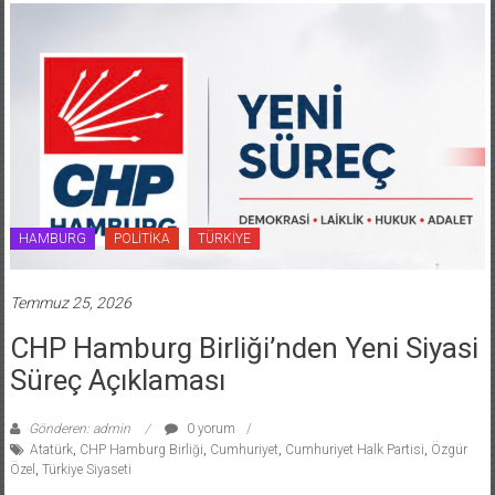
HAMBURG
POLİTİKA
TÜRKİYE
Temmuz 25, 2026
CHP Hamburg Birliği’nden Yeni Siyasi
Süreç Açıklaması
Gönderen: admin
0 yorum
Atatürk
,
CHP Hamburg Birliği
,
Cumhuriyet
,
Cumhuriyet Halk Partisi
,
Özgür
Özel
,
Türkiye Siyaseti