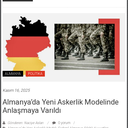
ALMANYA
POLİTİKA
Kasım 16, 2025
Almanya’da Yeni Askerlik Modelinde
Anlaşmaya Varıldı
Gönderen: Naciye Aslan
0 yorum
Almanya'da Yeni Askerlik Modeli
,
Federal Almanya Silahlı Kuvvetleri
,