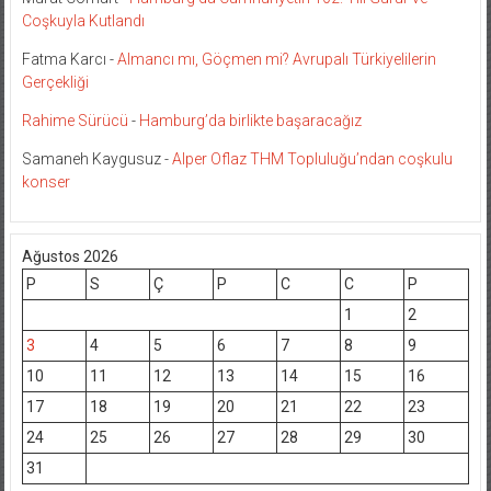
Coşkuyla Kutlandı
Fatma Karcı
-
Almancı mı, Göçmen mi? Avrupalı Türkiyelilerin
Gerçekliği
Rahime Sürücü
-
Hamburg’da birlikte başaracağız
Samaneh Kaygusuz
-
Alper Oflaz THM Topluluğu’ndan coşkulu
konser
Ağustos 2026
P
S
Ç
P
C
C
P
1
2
3
4
5
6
7
8
9
10
11
12
13
14
15
16
17
18
19
20
21
22
23
24
25
26
27
28
29
30
31