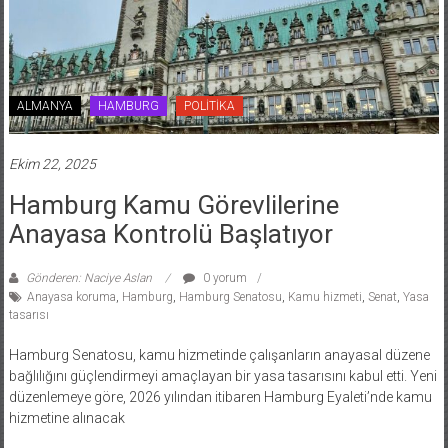
ALMANYA
HAMBURG
POLİTİKA
Ekim 22, 2025
Hamburg Kamu Görevlilerine
Anayasa Kontrolü Başlatıyor
Gönderen: Naciye Aslan
0 yorum
Anayasa koruma
,
Hamburg
,
Hamburg Senatosu
,
Kamu hizmeti
,
Senat
,
Yasa
tasarısı
Hamburg Senatosu, kamu hizmetinde çalışanların anayasal düzene
bağlılığını güçlendirmeyi amaçlayan bir yasa tasarısını kabul etti. Yeni
düzenlemeye göre, 2026 yılından itibaren Hamburg Eyaleti’nde kamu
hizmetine alınacak