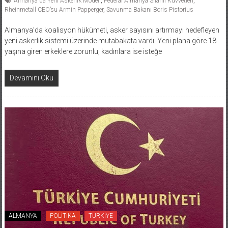
Rheinmetall CEO’su Armin Papperger
,
Savunma Bakanı Boris Pistorius
Almanya’da koalisyon hükümeti, asker sayısını artırmayı hedefleyen
yeni askerlik sistemi üzerinde mutabakata vardı. Yeni plana göre 18
yaşına giren erkeklere zorunlu, kadınlara ise isteğe
Devamını Oku
ALMANYA
POLİTİKA
TÜRKİYE