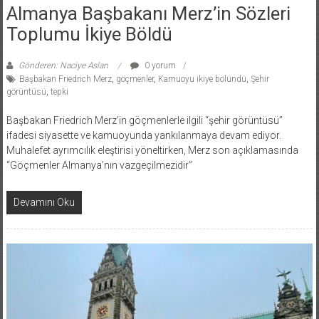
Almanya Başbakanı Merz’in Sözleri
Toplumu İkiye Böldü
Gönderen: Naciye Aslan
0 yorum
Başbakan Friedrich Merz
,
göçmenler
,
Kamuoyu ikiye bölündü
,
Şehir
görüntüsü
,
tepki
Başbakan Friedrich Merz’in göçmenlerle ilgili “şehir görüntüsü”
ifadesi siyasette ve kamuoyunda yankılanmaya devam ediyor.
Muhalefet ayrımcılık eleştirisi yöneltirken, Merz son açıklamasında
“Göçmenler Almanya’nın vazgeçilmezidir”
Devamını Oku