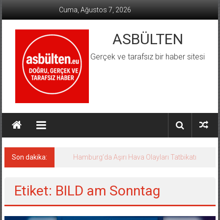
İçeriğe
Cuma, Ağustos 7, 2026
geç
ASBÜLTEN
Gerçek ve tarafsız bir haber sitesi
Son dakika:
Hamburg’da Aşırı Hava Olayları Tatbikatı
Etiket: BILD am Sonntag