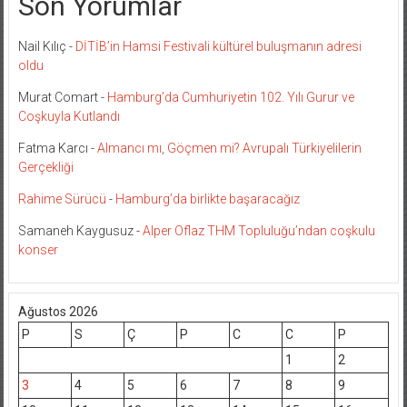
Son Yorumlar
Nail Kılıç
-
DİTİB’in Hamsi Festivali kültürel buluşmanın adresi
oldu
Murat Comart
-
Hamburg’da Cumhuriyetin 102. Yılı Gurur ve
Coşkuyla Kutlandı
Fatma Karcı
-
Almancı mı, Göçmen mi? Avrupalı Türkiyelilerin
Gerçekliği
Rahime Sürücü
-
Hamburg’da birlikte başaracağız
Samaneh Kaygusuz
-
Alper Oflaz THM Topluluğu’ndan coşkulu
konser
Ağustos 2026
P
S
Ç
P
C
C
P
1
2
3
4
5
6
7
8
9