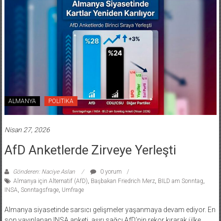
ALMANYA
POLİTİKA
Nisan 27, 2026
AfD Anketlerde Zirveye Yerleşti
Gönderen: Naciye Aslan
0 yorum
Almanya için Alternatif (AfD)
,
Başbakan Friedrich Merz
,
BILD am Sonntag
,
INSA
,
Sonntagsfrage
,
Umfrage
Almanya siyasetinde sarsıcı gelişmeler yaşanmaya devam ediyor. En
son yayınlanan INSA anketi, aşırı sağcı AfD’nin rekor kırarak ülke