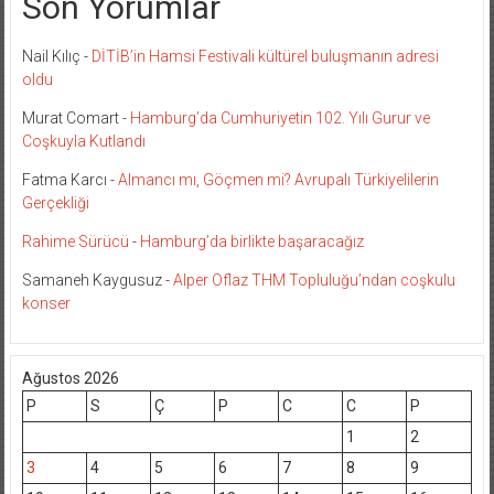
Son Yorumlar
Nail Kılıç
-
DİTİB’in Hamsi Festivali kültürel buluşmanın adresi
oldu
Murat Comart
-
Hamburg’da Cumhuriyetin 102. Yılı Gurur ve
Coşkuyla Kutlandı
Fatma Karcı
-
Almancı mı, Göçmen mi? Avrupalı Türkiyelilerin
Gerçekliği
Rahime Sürücü
-
Hamburg’da birlikte başaracağız
Samaneh Kaygusuz
-
Alper Oflaz THM Topluluğu’ndan coşkulu
konser
Ağustos 2026
P
S
Ç
P
C
C
P
1
2
3
4
5
6
7
8
9