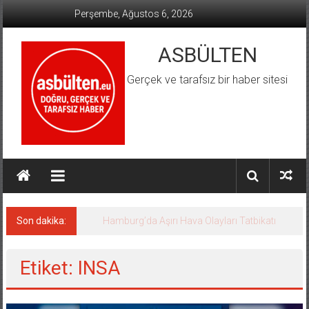
İçeriğe
Perşembe, Ağustos 6, 2026
geç
ASBÜLTEN
Gerçek ve tarafsız bir haber sitesi
Son dakika:
Hamburg’da Aşırı Hava Olayları Tatbikatı
Etiket: INSA