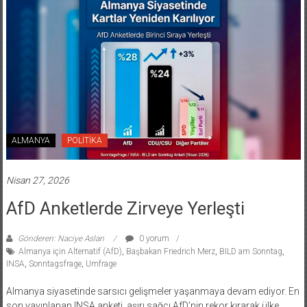
ALMANYA
POLİTİKA
Nisan 27, 2026
AfD Anketlerde Zirveye Yerleşti
Gönderen: Naciye Aslan
0 yorum
Almanya için Alternatif (AfD)
,
Başbakan Friedrich Merz
,
BILD am Sonntag
,
INSA
,
Sonntagsfrage
,
Umfrage
Almanya siyasetinde sarsıcı gelişmeler yaşanmaya devam ediyor. En
son yayınlanan INSA anketi, aşırı sağcı AfD’nin rekor kırarak ülke