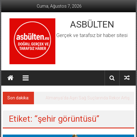
İçeriğe
Cuma, Ağustos 7, 2026
geç
ASBÜLTEN
Gerçek ve tarafsız bir haber sitesi
Son dakika:
Almanya’da Aşırı Sağ Suçlarında Rekor Artış
Etiket: “şehir görüntüsü”