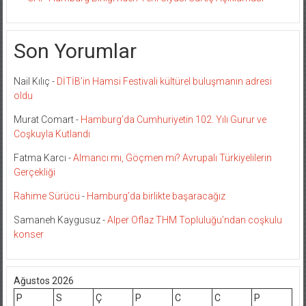
Son Yorumlar
Nail Kılıç
-
DİTİB’in Hamsi Festivali kültürel buluşmanın adresi
oldu
Murat Comart
-
Hamburg’da Cumhuriyetin 102. Yılı Gurur ve
Coşkuyla Kutlandı
Fatma Karcı
-
Almancı mı, Göçmen mi? Avrupalı Türkiyelilerin
Gerçekliği
Rahime Sürücü
-
Hamburg’da birlikte başaracağız
Samaneh Kaygusuz
-
Alper Oflaz THM Topluluğu’ndan coşkulu
konser
Ağustos 2026
P
S
Ç
P
C
C
P