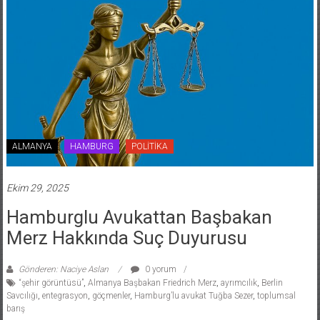
ALMANYA
HAMBURG
POLİTİKA
Ekim 29, 2025
Hamburglu Avukattan Başbakan
Merz Hakkında Suç Duyurusu
Gönderen: Naciye Aslan
0 yorum
“şehir görüntüsü”
,
Almanya Başbakan Friedrich Merz
,
ayrımcılık
,
Berlin
Savcılığı
,
entegrasyon
,
göçmenler
,
Hamburg’lu avukat Tuğba Sezer
,
toplumsal
barış