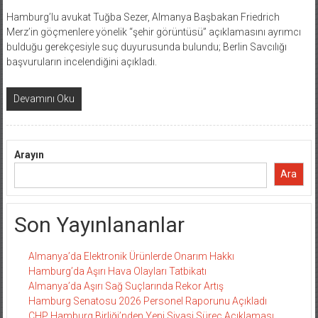
Hamburg’lu avukat Tuğba Sezer, Almanya Başbakan Friedrich
Merz’in göçmenlere yönelik “şehir görüntüsü” açıklamasını ayrımcı
bulduğu gerekçesiyle suç duyurusunda bulundu; Berlin Savcılığı
başvuruların incelendiğini açıkladı.
Devamını Oku
Arayın
Ara
Son Yayınlananlar
Almanya’da Elektronik Ürünlerde Onarım Hakkı
Hamburg’da Aşırı Hava Olayları Tatbikatı
Almanya’da Aşırı Sağ Suçlarında Rekor Artış
Hamburg Senatosu 2026 Personel Raporunu Açıkladı
CHP Hamburg Birliği’nden Yeni Siyasi Süreç Açıklaması