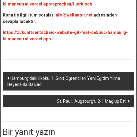
klimaneutral.vercel.app/sprachen/tuerkisch
Konu ile ilgili tüm sorular
info@weltnatur.net
adresinden
cevaplanacaktır.
https://zukunftsentscheid-website-git-feat-ce5b6c-hamburg-
klimaneutral.vercel.app
Yazı
Hamburg’daki İlkokul 1. Sınıf Öğrencileri Yeni Eğitim Yılına
Heyecanla Başladı
dolaşımı
St. Pauli, Augsburg’u 2-1 Mağlup Etti
Bir yanıt yazın