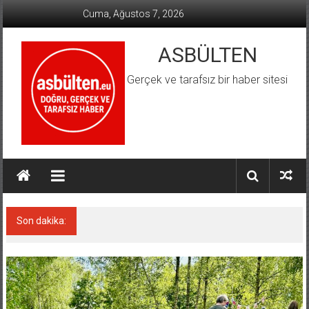
İçeriğe
Cuma, Ağustos 7, 2026
geç
ASBÜLTEN
Gerçek ve tarafsız bir haber sitesi
Son dakika:
Hamburg’da Aşırı Hava Olayları Tatbikatı