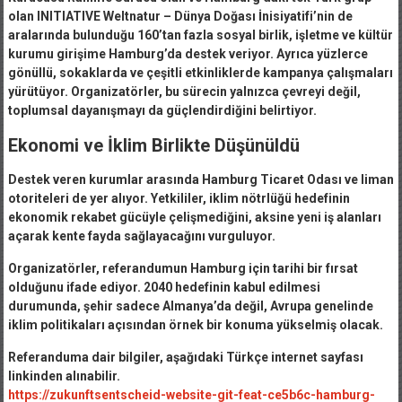
olan INITIATIVE Weltnatur – Dünya Doğası İnisiyatifi’nin de
aralarında bulunduğu 160’tan fazla sosyal birlik, işletme ve kültür
kurumu girişime Hamburg’da destek veriyor.
Ayrıca yüzlerce
gönüllü, sokaklarda ve çeşitli etkinliklerde kampanya çalışmaları
yürütüyor. Organizatörler, bu sürecin yalnızca çevreyi değil,
toplumsal dayanışmayı da güçlendirdiğini belirtiyor.
Ekonomi ve İklim Birlikte Düşünüldü
Destek veren kurumlar arasında Hamburg Ticaret Odası ve liman
otoriteleri de yer alıyor. Yetkililer, iklim nötrlüğü hedefinin
ekonomik rekabet gücüyle çelişmediğini, aksine yeni iş alanları
açarak kente fayda sağlayacağını vurguluyor.
Organizatörler, referandumun Hamburg için tarihi bir fırsat
olduğunu ifade ediyor. 2040 hedefinin kabul edilmesi
durumunda, şehir sadece Almanya’da değil, Avrupa genelinde
iklim politikaları açısından örnek bir konuma yükselmiş olacak.
Referanduma dair bilgiler, aşağıdaki Türkçe internet sayfası
linkinden alınabilir.
https://zukunftsentscheid-website-git-feat-ce5b6c-hamburg-