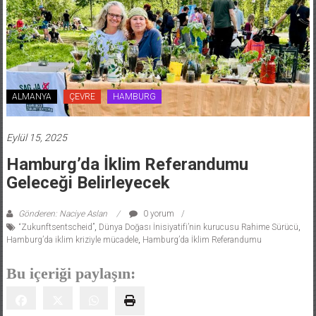
ALMANYA
ÇEVRE
HAMBURG
Eylül 15, 2025
Hamburg’da İklim Referandumu
Geleceği Belirleyecek
Gönderen: Naciye Aslan
0 yorum
“Zukunftsentscheid”
,
Dünya Doğası İnisiyatifi’nin kurucusu Rahime Sürücü
,
Hamburg’da iklim kriziyle mücadele
,
Hamburg’da İklim Referandumu
Bu içeriği paylaşın: