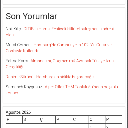
Son Yorumlar
Nail Kılıç
-
DİTİB’in Hamsi Festivali kültürel buluşmanın adresi
oldu
Murat Comart
-
Hamburg’da Cumhuriyetin 102. Yılı Gurur ve
Coşkuyla Kutlandı
Fatma Karcı
-
Almancı mı, Göçmen mi? Avrupalı Türkiyelilerin
Gerçekliği
Rahime Sürücü
-
Hamburg’da birlikte başaracağız
Samaneh Kaygusuz
-
Alper Oflaz THM Topluluğu’ndan coşkulu
konser
Ağustos 2026
P
S
Ç
P
C
C
P
1
2