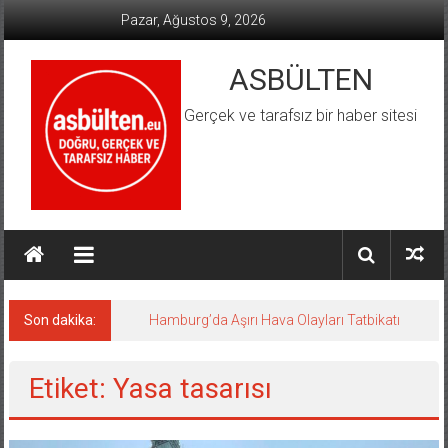
İçeriğe
Pazar, Ağustos 9, 2026
geç
ASBÜLTEN
Gerçek ve tarafsız bir haber sitesi
Son dakika:
Hamburg’da Aşırı Hava Olayları Tatbikatı
Etiket: Yasa tasarısı