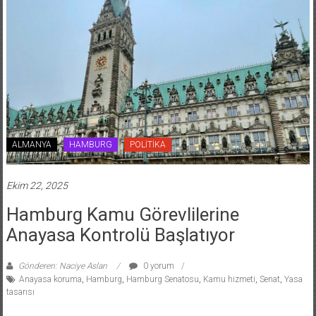
ALMANYA
HAMBURG
POLİTİKA
Ekim 22, 2025
Hamburg Kamu Görevlilerine
Anayasa Kontrolü Başlatıyor
Gönderen: Naciye Aslan
0 yorum
Anayasa koruma
,
Hamburg
,
Hamburg Senatosu
,
Kamu hizmeti
,
Senat
,
Yasa
tasarısı