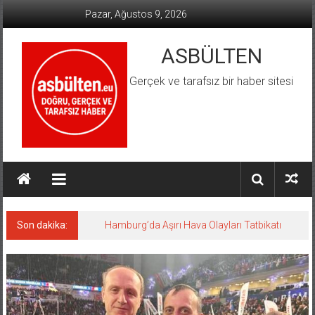
İçeriğe
Pazar, Ağustos 9, 2026
geç
ASBÜLTEN
Gerçek ve tarafsız bir haber sitesi
Son dakika:
Hamburg’da Aşırı Hava Olayları Tatbikatı