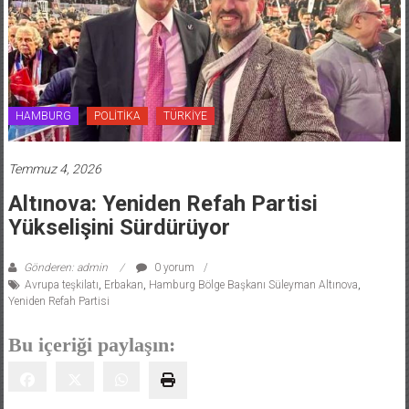
HAMBURG
POLİTİKA
TÜRKİYE
Temmuz 4, 2026
Altınova: Yeniden Refah Partisi
Yükselişini Sürdürüyor
Gönderen: admin
0 yorum
Avrupa teşkilatı
,
Erbakan
,
Hamburg Bölge Başkanı Süleyman Altınova
,
Yeniden Refah Partisi
Bu içeriği paylaşın: