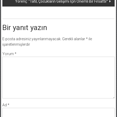
Yörenç: “Tatil, Çocukların Gelişimi İçin Önemli Bir Fırsattır”
Bir yanıt yazın
E-posta adresiniz yayınlanmayacak.
Gerekli alanlar
*
ile
işaretlenmişlerdir
Yorum
*
Ad
*