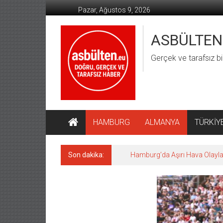
İçeriğe
Pazar, Ağustos 9, 2026
geç
ASBÜLTEN
Gerçek ve tarafsız bi
HAMBURG
ALMANYA
TÜRKİY
Son dakika:
Hamburg’da Aşırı Hava Olaylar