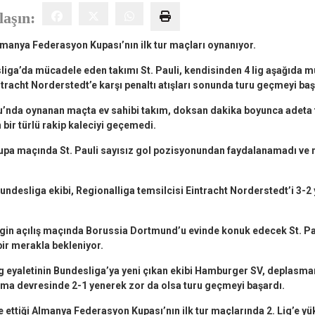
laşın:
lmanya Federasyon Kupası’nın ilk tur maçları oynanıyor.
ga’da mücadele eden takımı St. Pauli, kendisinden 4 lig aşağıda 
ntracht Norderstedt’e karşı penaltı atışları sonunda turu geçmeyi baş
’nda oynanan maçta ev sahibi takım, doksan dakika boyunca adeta 
ir türlü rakip kaleciyi geçemedi.
pa maçında St. Pauli sayısız gol pozisyonundan faydalanamadı ve m
Bundesliga ekibi, Regionalliga temsilcisi Eintracht Norderstedt’i 3-2 
gin açılış maçında Borussia Dortmund’u evinde konuk edecek St. P
ir merakla bekleniyor.
eyaletinin Bundesliga’ya yeni çıkan ekibi
Hamburger SV
, deplasman
ma devresinde 2-1 yenerek zor da olsa turu geçmeyi başardı.
 ettiği Almanya Federasyon Kupası’nın ilk tur maçlarında 2. Lig’e y