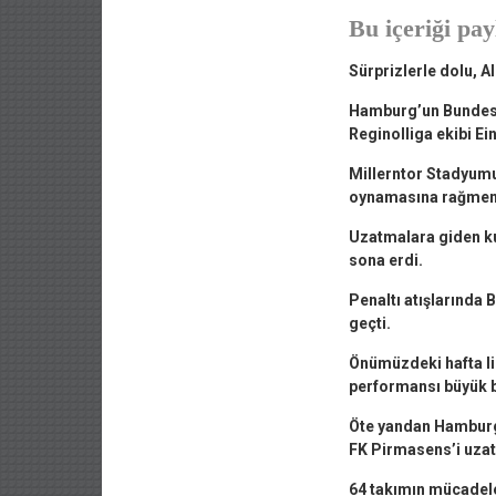
Bu içeriği pay
Sürprizlerle dolu, A
Hamburg’un Bundesli
Reginolliga ekibi Ei
Millerntor Stadyumu
oynamasına rağmen b
Uzatmalara giden ku
sona erdi.
Penaltı atışlarında 
geçti.
Önümüzdeki hafta li
performansı büyük b
Öte yandan Hamburg 
FK Pirmasens’i uzat
64 takımın mücadele