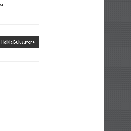
tı.
e Halkla Buluşuyor