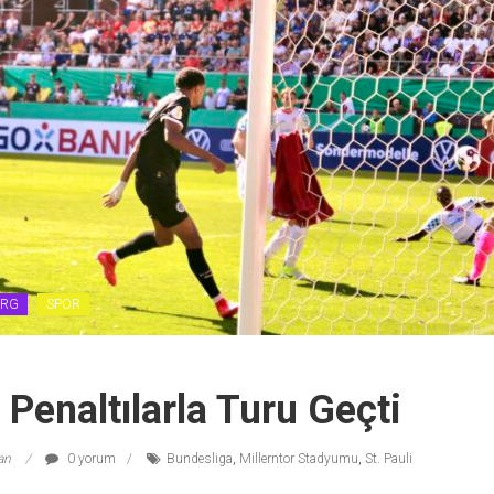
RG
SPOR
i Penaltılarla Turu Geçti
lan
0 yorum
Bundesliga
,
Millerntor Stadyumu
,
St. Pauli