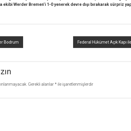
a ekibi Werder Bremen’i 1-0 yenerek devre dışı bırakarak sürpriz yap
Yer Bodrum
Federal Hükümet Açık Kapı il
azın
yınlanmayacak.
Gerekli alanlar
*
ile işaretlenmişlerdir