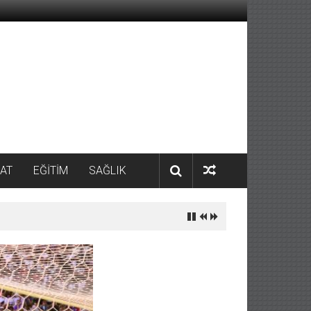
AT
EĞİTİM
SAĞLIK