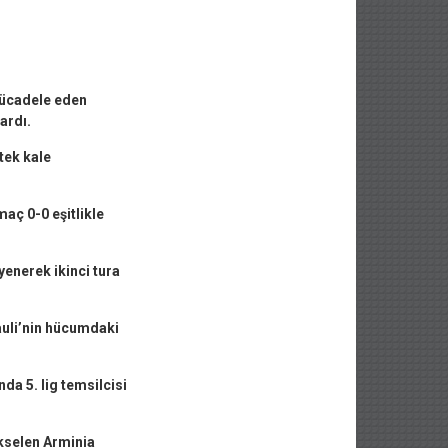
mücadele eden
ardı.
tek kale
aç 0-0 eşitlikle
yenerek ikinci tura
auli’nin hücumdaki
da 5. lig temsilcisi
ükselen Arminia