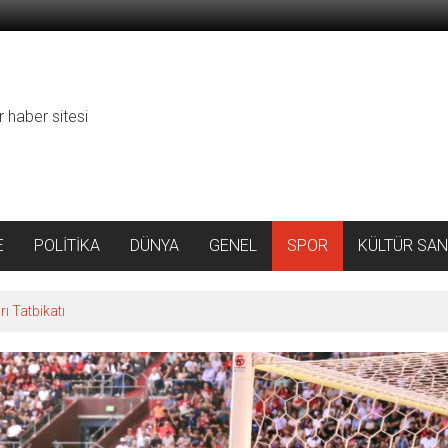
r haber sitesi
E
POLİTİKA
DÜNYA
GENEL
SPOR
KÜLTÜR SAN
ı Tatbikatı