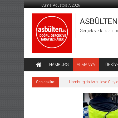
İçeriğe
Cuma, Ağustos 7, 2026
geç
ASBÜLTEN
Gerçek ve tarafsız bi
HAMBURG
ALMANYA
TÜRKİY
Son dakika:
Hamburg’da Aşırı Hava Olaylar