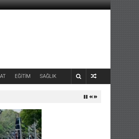
AT
EĞİTİM
SAĞLIK