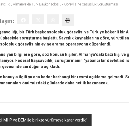
vcılığı
,
Almanya’da Türk Başkonsolosluk Görevlisine Casusluk Soruşturması
laşın:
savcılığı, bir Türk başkonsolosluk görevlisi ve Türkiye kökenli bir
üphesiyle soruşturma başlattı. Savcılık kaynaklarına göre, yürütüle
olosluk görevlisinin evine arama operasyonu düzenlendi.
ıyan bilgilere göre, söz konusu kişiler, Almanya’daki bazı kişi ve 
lanıyor. Federal Başsavcılık, soruşturmanın “yabancı bir devlet adına 
rçevesinde sürdüğünü açıkladı.
se konuyla ilgili şu ana kadar herhangi bir resmi açıklama gelmedi. 
 yansımaları önümüzdeki günlerde daha netlik kazanacak.
i, MHP ve DEM ile birlikte yürümeye karar verdik”