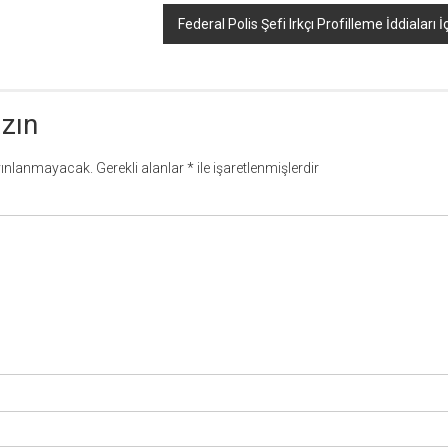
Federal Polis Şefi Irkçı Profilleme İddiaları 
azın
yınlanmayacak.
Gerekli alanlar
*
ile işaretlenmişlerdir