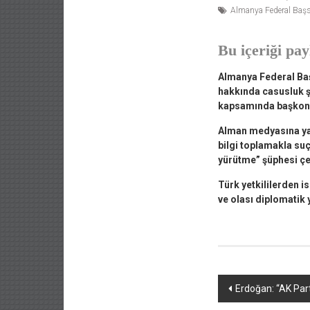
Almanya Federal Başsa
Bu içeriği pay
Almanya Federal Baş
hakkında casusluk ş
kapsamında başkons
Alman medyasına yans
bilgi toplamakla suç
yürütme” şüphesi çe
Türk yetkililerden i
ve olası diplomatik
Yazı
Erdoğan: “AK Part