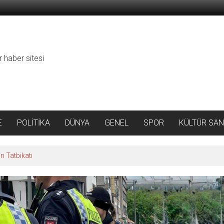
r haber sitesi
E
POLİTİKA
DÜNYA
GENEL
SPOR
KÜLTÜR SAN
ı Tatbikatı