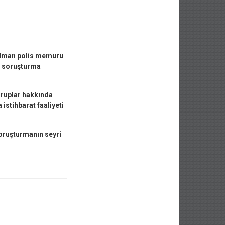
 Alman polis memuru
n soruşturma
gruplar hakkında
istihbarat faaliyeti
Soruşturmanın seyri