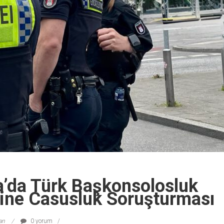
’da Türk Başkonsolosluk
sine Casusluk Soruşturması
lan
0 yorum