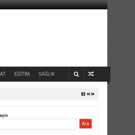
AT
EĞİTİM
SAĞLIK
ayın
Ara