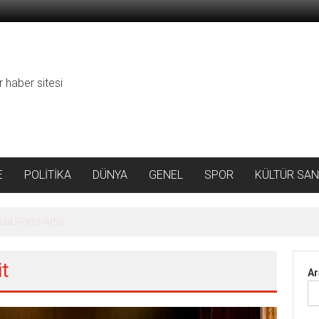
r haber sitesi
E
POLİTİKA
DÜNYA
GENEL
SPOR
KÜLTÜR SAN
da Rekor Artış
it
Ar