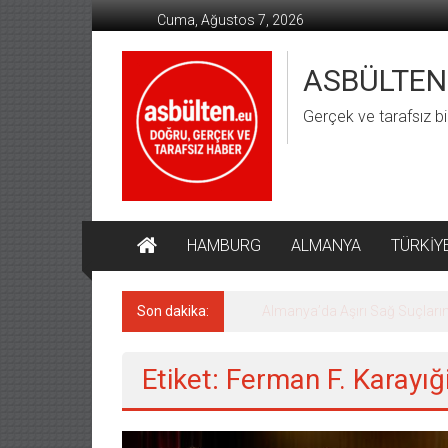
İçeriğe
Cuma, Ağustos 7, 2026
geç
ASBÜLTEN
Gerçek ve tarafsız bi
HAMBURG
ALMANYA
TÜRKİY
Son dakika:
Almanya’da Aşırı Sağ Suçların
Etiket: Ferman F. Karayığ