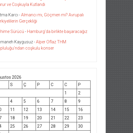
rur ve Coşkuyla Kutlandı
tma Karcı
-
Almancı mı, Göçmen mi? Avrupalı
rkiyelilerin Gerçekliği
hime Sürücü
-
Hamburg’da birlikte başaracağız
maneh Kaygusuz
-
Alper Oflaz THM
pluluğu’ndan coşkulu konser
ustos 2026
S
Ç
P
C
C
P
1
2
4
5
6
7
8
9
0
11
12
13
14
15
16
7
18
19
20
21
22
23
4
25
26
27
28
29
30