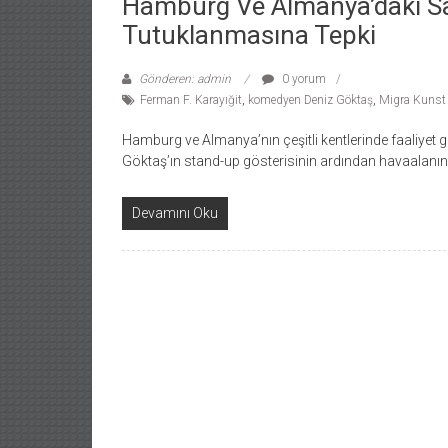
Hamburg Ve Almanya’daki Sa
Tutuklanmasına Tepki
Gönderen: admin
0 yorum
Ferman F. Karayığit
,
komedyen Deniz Göktaş
,
Migra Kunst 
Hamburg ve Almanya’nın çeşitli kentlerinde faaliyet g
Göktaş’ın stand-up gösterisinin ardından havaalanın
Devamını Oku