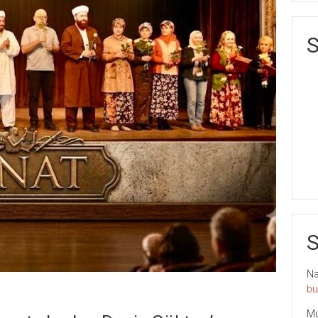
S
S
Nai
bu
Mu