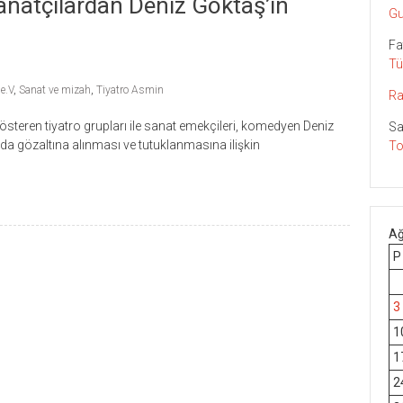
natçılardan Deniz Göktaş’ın
Gu
Fa
Tü
e.V
,
Sanat ve mizah
,
Tiyatro Asmin
Ra
österen tiyatro grupları ile sanat emekçileri, komedyen Deniz
Sa
da gözaltına alınması ve tutuklanmasına ilişkin
To
Ağ
P
3
1
1
2