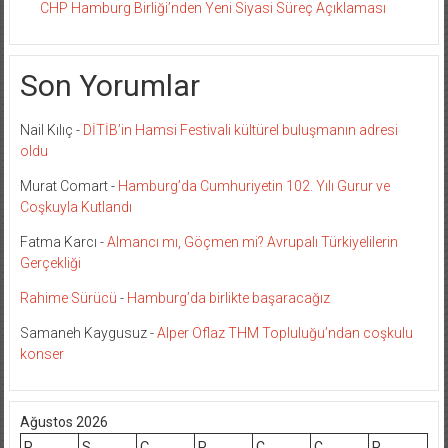
CHP Hamburg Birliği’nden Yeni Siyasi Süreç Açıklaması
Son Yorumlar
Nail Kılıç
-
DİTİB’in Hamsi Festivali kültürel buluşmanın adresi
oldu
Murat Comart
-
Hamburg’da Cumhuriyetin 102. Yılı Gurur ve
Coşkuyla Kutlandı
Fatma Karcı
-
Almancı mı, Göçmen mi? Avrupalı Türkiyelilerin
Gerçekliği
Rahime Sürücü
-
Hamburg’da birlikte başaracağız
Samaneh Kaygusuz
-
Alper Oflaz THM Topluluğu’ndan coşkulu
konser
Ağustos 2026
P
S
Ç
P
C
C
P