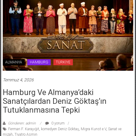
ALMANYA
HAMBURG
TÜRKİYE
Temmuz 4, 2026
Hamburg Ve Almanya’daki
Sanatçılardan Deniz Göktaş’ın
Tutuklanmasına Tepki
Gönderen: admin
0 yorum
Ferman F. Karayığit
,
komedyen Deniz Göktaş
,
Migra Kunst e.V
,
Sanat ve
mizah
,
Tiyatro Asmin