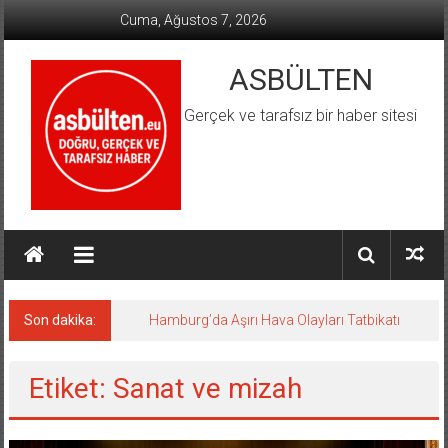
İçeriğe
Cuma, Ağustos 7, 2026
geç
ASBÜLTEN
Gerçek ve tarafsız bir haber sitesi
Son dakika:
Hamburg’da Aşırı Hava Olayları Tatbikatı
Etiket: Sanat ve mizah