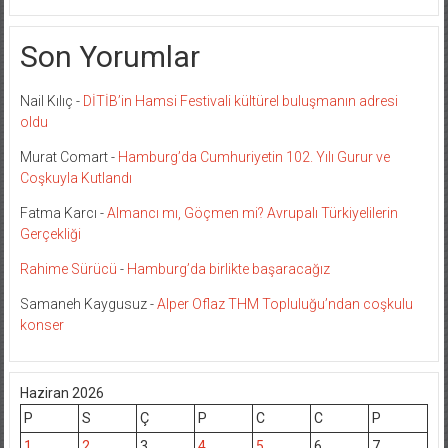
Son Yorumlar
Nail Kılıç
-
DİTİB’in Hamsi Festivali kültürel buluşmanın adresi
oldu
Murat Comart
-
Hamburg’da Cumhuriyetin 102. Yılı Gurur ve
Coşkuyla Kutlandı
Fatma Karcı
-
Almancı mı, Göçmen mi? Avrupalı Türkiyelilerin
Gerçekliği
Rahime Sürücü
-
Hamburg’da birlikte başaracağız
Samaneh Kaygusuz
-
Alper Oflaz THM Topluluğu’ndan coşkulu
konser
Haziran 2026
P
S
Ç
P
C
C
P
1
2
3
4
5
6
7