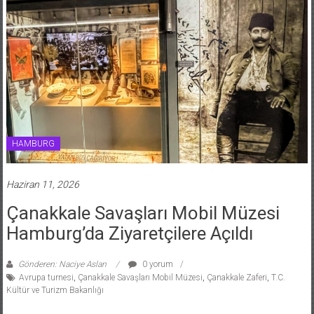
HAMBURG
Haziran 11, 2026
Çanakkale Savaşları Mobil Müzesi
Hamburg’da Ziyaretçilere Açıldı
Gönderen: Naciye Aslan
0 yorum
Avrupa turnesi
,
Çanakkale Savaşları Mobil Müzesi
,
Çanakkale Zaferi
,
T.C.
Kültür ve Turizm Bakanlığı