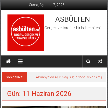
İçeriğe
Cuma, Ağustos 7, 2026
geç
ASBÜLTEN
Gerçek ve tarafsız bir haber sitesi
Son dakika:
Almanya’da Aşırı Sağ Suçlarında Rekor Artış
Gün: 11 Haziran 2026