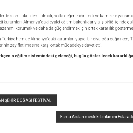
lerde resmi okul dersi olmalı; notla değerlendirilmeli ve karnelere yansıma
 kurumları, Almanya’daki eyalet eğitim bakanlıklarıyla iş birliği içinde çal
 kazanımı korumak ve daha da güçlendirmek için ortak kararlılık göstermel
ürkiye hem de Almanya’daki kurumları yapıcı bir diyaloğa çağırırken, 
rinin zayıflatılmasına karşı ortak mücadeleye davet etti.
kçenin eğitim sistemindeki geleceği, bugün gösterilecek kararlılığa 
N ŞEHİR DOĞASI FESTİVALİ
Esma Arslan mesleki birikimini Eslarade