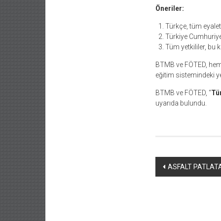
Öneriler:
Türkçe, tüm eyalet
Türkiye Cumhuriyeti
Tüm yetkililer, bu
BTMB ve FÖTED, hem T
eğitim sistemindeki ye
BTMB ve FÖTED, “
Tür
uyarıda bulundu.
Yazı
ASFALT PATLATA
dolaşımı