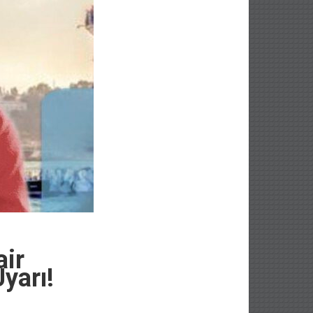
air
yarı!