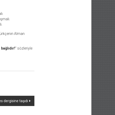
lı.
ışmalı.
i.
Türkçenin Alman
bağlıdır!
” sözleriyle
s dergisine taşıdı