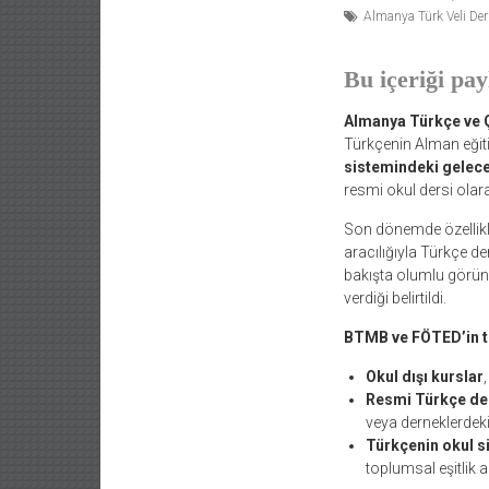
Almanya Türk Veli De
Bu içeriği pay
Almanya Türkçe ve Ço
Türkçenin Alman eğiti
sistemindeki geleceğ
resmi okul dersi olar
Son dönemde özellikl
aracılığıyla Türkçe de
bakışta olumlu görüne
verdiği belirtildi.
BTMB ve FÖTED’in te
Okul dışı kurslar
Resmi Türkçe der
veya derneklerdeki
Türkçenin okul si
toplumsal eşitlik 