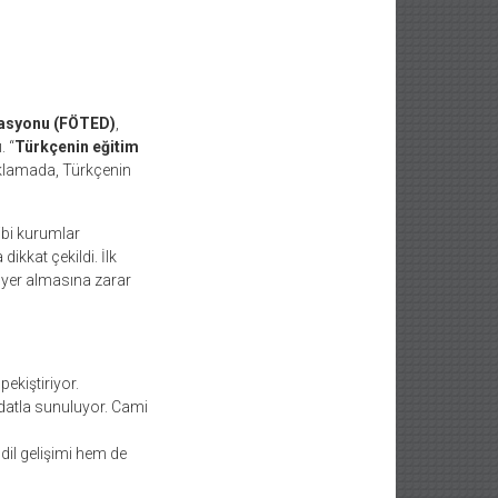
rasyonu (FÖTED)
,
 “
Türkçenin eğitim
ıklamada, Türkçenin
ibi kurumlar
ikkat çekildi. İlk
 yer almasına zarar
pekiştiriyor.
datla sunuluyor. Cami
dil gelişimi hem de