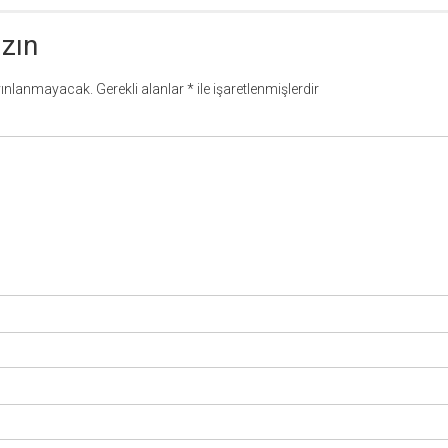
azın
yınlanmayacak.
Gerekli alanlar
*
ile işaretlenmişlerdir