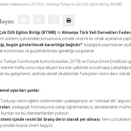
rnekleri Federasyonu (FÖTED)
,
Almanya Türkçe ve Çok Dilli Eğitim Birliği (BTMB)
laşın:
k Dilli Eğitim Birliği (BTMB)
ile
Almanya Türk Veli Dernekleri Fede
m sistemi içerisindeki konumuna yönelik önemli bir ortak açıklama yaptı.
i, bugün gösterilecek kararlılığa bağlıdır!
” başlığıyla yayımlanan aç
ak korunması ve güçlendirilmesi gerektiği vurgulandı.
e Türkiye Cumhuriyeti konsoloslukları, DİTİB ve Yunus Emre Enstitüsü g
rslerinin hafta sonu veya akşam kursları şeklinde sunulmaya çalışıldığına d
n bu gelişmenin, aslında devlet okullarında Türkçenin resmi ders olarak
mel uyarıları şunlar:
, Türkçeyi resmi eğitim sisteminden uzaklaştırıyor ve “cemaat dili” algısını 
sleri
, pedagojik formasyona sahip öğretmenlerce, denetlenebilir müfre
 kurslar ise bu standartlardan yoksun.
stemi içinde resmi bir branş dersi olarak yer alması
, hem çocukların 
açısından büyük önem taşıyor.