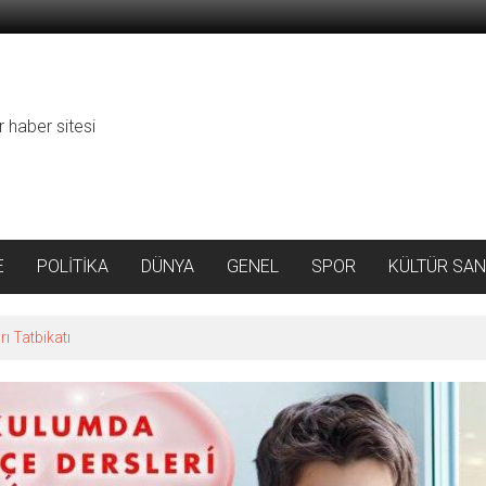
r haber sitesi
E
POLİTİKA
DÜNYA
GENEL
SPOR
KÜLTÜR SAN
ı Tatbikatı