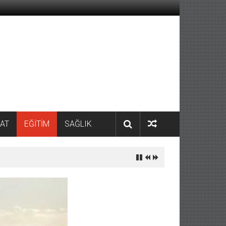
AT
EĞİTİM
SAĞLIK