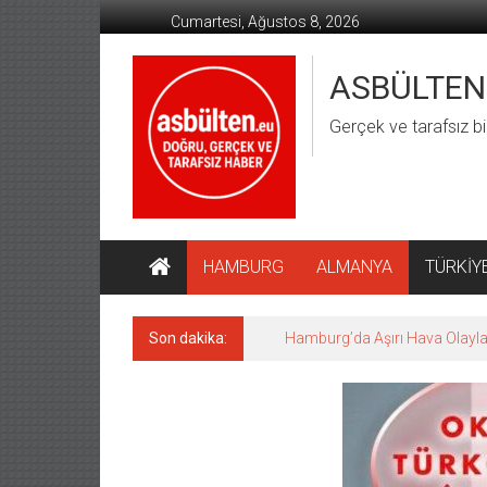
İçeriğe
Cumartesi, Ağustos 8, 2026
geç
ASBÜLTEN
Gerçek ve tarafsız bi
HAMBURG
ALMANYA
TÜRKİY
Son dakika:
Hamburg’da Aşırı Hava Olaylar