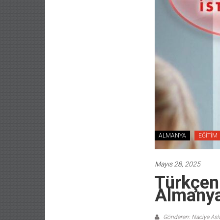
ALMANYA
EĞİTİM
Mayıs 28, 2025
Türkçeni
Almanya’
Gönderen: Naciye As