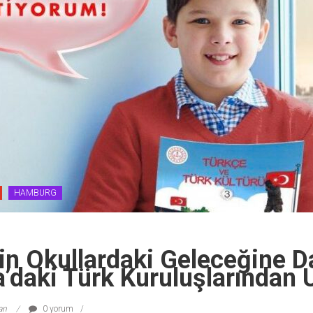
HAMBURG
n Okullardaki Geleceğine D
daki Türk Kuruluşlarından U
lan
0 yorum