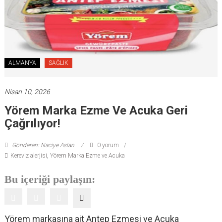
ALMANYA
SAĞLIK
Nisan 10, 2026
Yörem Marka Ezme Ve Acuka Geri
Çağrılıyor!
Gönderen: Naciye Aslan
0 yorum
Kereviz alerjisi
,
Yörem Marka Ezme ve Acuka
Bu içeriği paylaşın:
Yörem markasına ait Antep Ezmesi ve Acuka