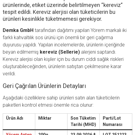
ürünlerinde, etiket üzerinde belirtilmeyen “kereviz”
tespit edildi. Kereviz alerjisi olan tüketicilerin bu
ürünleri kesinlikle tüketmemesi gerekiyor.
Demka GmbH
tarafından dağıtımı yapılan Yörem markalı iki
farklı kahvaltılık sos ürünü için önemli bir geri çağırma
duyurusu yapıldı. Yapılan incelemelerde, ürünlerin içeriğinde
beyan edilmemiş
kereviz (Sellerie)
alerjeni saptandı.
Kereviz alerjisi olan kişiler için bu durum ciddi sağlık riskleri
oluşturabileceğinden, ürünlerin satıştan çekilmesine karar
verildi.
Geri Çağrılan Ürünlerin Detayları
Aşağıdaki özelliklere sahip ürünleri satın alan tüketicilerin
paketleri kontrol etmesi önemle rica olunur:
Ürün Adı
Miktar
Son Tüketim
Parti/Lot
Tarihi (MHD)
Numarası
Yörem Antep
200g
23.09.2026 &
LOT 251223