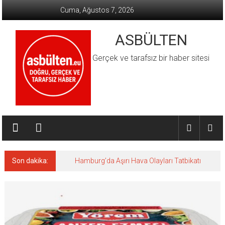
İçeriğe
Cuma, Ağustos 7, 2026
geç
ASBÜLTEN
Gerçek ve tarafsız bir haber sitesi
Son dakika:
Hamburg’da Aşırı Hava Olayları Tatbikatı