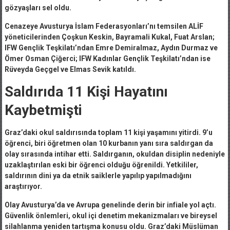
gözyaşları sel oldu.
Cenazeye Avusturya İslam Federasyonları’nı temsilen ALİF
yöneticilerinden Çoşkun Keskin, Bayramali Kukal, Fuat Arslan;
IFW Gençlik Teşkilatı’ndan Emre Demiralmaz, Aydın Durmaz ve
Ömer Osman Çiğerci; IFW Kadınlar Gençlik Teşkilatı’ndan ise
Rüveyda Geçgel ve Elmas Sevik katıldı.
Saldırıda 11 Kişi Hayatını
Kaybetmişti
Graz’daki okul saldırısında toplam 11 kişi yaşamını yitirdi. 9’u
öğrenci, biri öğretmen olan 10 kurbanın yanı sıra saldırgan da
olay sırasında intihar etti. Saldırganın, okuldan disiplin nedeniyle
uzaklaştırılan eski bir öğrenci olduğu öğrenildi. Yetkililer,
saldırının dini ya da etnik saiklerle yapılıp yapılmadığını
araştırıyor.
Olay Avusturya’da ve Avrupa genelinde derin bir infiale yol açtı.
Güvenlik önlemleri, okul içi denetim mekanizmaları ve bireysel
silahlanma yeniden tartışma konusu oldu. Graz’daki Müslüman