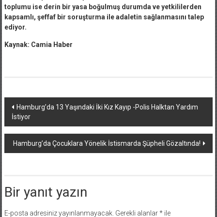
toplumu ise derin bir yasa boğulmuş durumda ve yetkililerden
kapsamlı, şeffaf bir soruşturma ile adaletin sağlanmasını talep
ediyor.
Kaynak: Camia Haber
Yazı
Hamburg’da 13 Yaşındaki İki Kız Kayıp -Polis Halktan Yardım
İstiyor
dolaşımı
Hamburg’da Çocuklara Yönelik İstismarda Şüpheli Gözaltında!
Bir yanıt yazın
E-posta adresiniz yayınlanmayacak.
Gerekli alanlar
*
ile