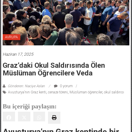
AVRUPA
Haziran 17, 2025
Graz’daki Okul Saldırısında Ölen
Müslüman Öğrencilere Veda
Gönderen: Naciye Aslan
0 yorum
Avusturya’nın Graz kenti
,
cenaze töreni
,
Müslüman öğrenciler
,
okul saldırısı
Bu içeriği paylaşın:
Avusturya’nın Graz kentinde bir