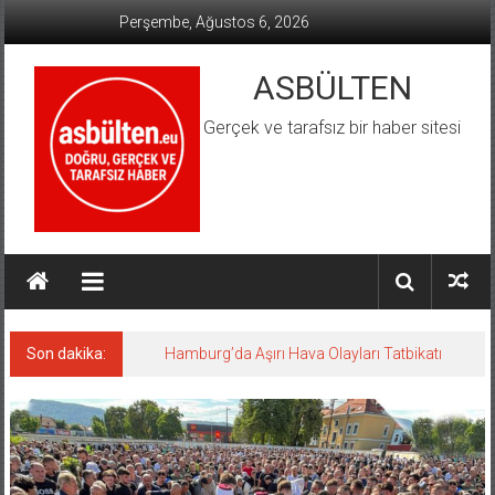
İçeriğe
Perşembe, Ağustos 6, 2026
geç
ASBÜLTEN
Gerçek ve tarafsız bir haber sitesi
Son dakika:
Hamburg’da Aşırı Hava Olayları Tatbikatı