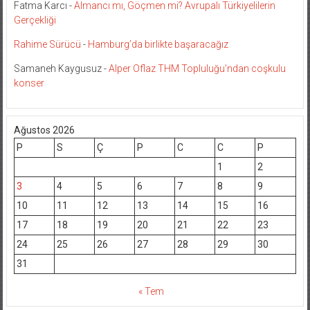
Fatma Karcı
-
Almancı mı, Göçmen mi? Avrupalı Türkiyelilerin
Gerçekliği
Rahime Sürücü
-
Hamburg’da birlikte başaracağız
Samaneh Kaygusuz
-
Alper Oflaz THM Topluluğu’ndan coşkulu
konser
Ağustos 2026
P
S
Ç
P
C
C
P
1
2
3
4
5
6
7
8
9
10
11
12
13
14
15
16
17
18
19
20
21
22
23
24
25
26
27
28
29
30
31
« Tem