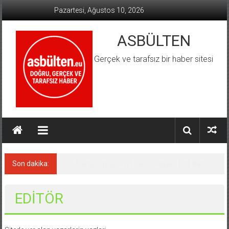
İçeriğe
Pazartesi, Ağustos 10, 2026
geç
ASBÜLTEN
Gerçek ve tarafsız bir haber sitesi
Son dakika:
Almanya’da Aşırı Sağ Suçlarında Rekor Artış
EDİTÖR