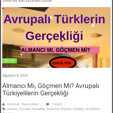
Sitede yer alan yazarlarin yazlari
EDİTÖR
Ağustos 9, 2025
Almancı Mı, Göçmen Mi? Avrupalı
Türkiyelilerin Gerçekliği
Gönderen: Naciye Aslan
1 yorum
Almancı
,
Avrupalı Türkiyeliler
,
dışlanma
,
Göçmen
,
Gurbetçi
,
iki kültürlü
,