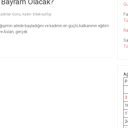
 Bayram Olacak?
Gu
Fa
adınlar Günü
,
Kadın- Erkek eşitliği
Tü
şimin ailede başladığını ve kadının en güçlü kalkanının eğitim
Ra
e Aslan, gerçek
Sa
To
Ağ
P
3
1
1
2