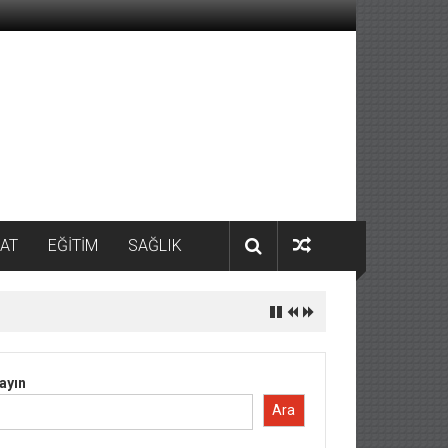
AT
EĞİTİM
SAĞLIK
ayın
Ara