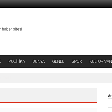
r haber sitesi
E
POLİTİKA
DÜNYA
GENEL
SPOR
KÜLTÜR SAN
da Rekor Artış
Ar