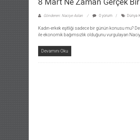
8 Mart Ne Zaman Gerçek Bir
Gönderen: Naciye Aslan
0 yorum
Dünya K
Kadın-erkek eşitliği sadece bir günün konusu mu? Deği
ile ekonomik bağımsızlık olduğunu vurgulayan Naciy
Devamını Oku