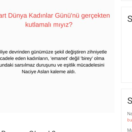
S
S
Nai
bu
Mu