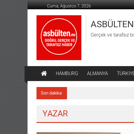
İçeriğe
Cuma, Ağustos 7, 2026
geç
ASBÜLTEN
Gerçek ve tarafsız bi
HAMBURG
ALMANYA
TÜRKİY
Son dakika:
Almanya’da Aşırı Sağ Suçların
YAZAR