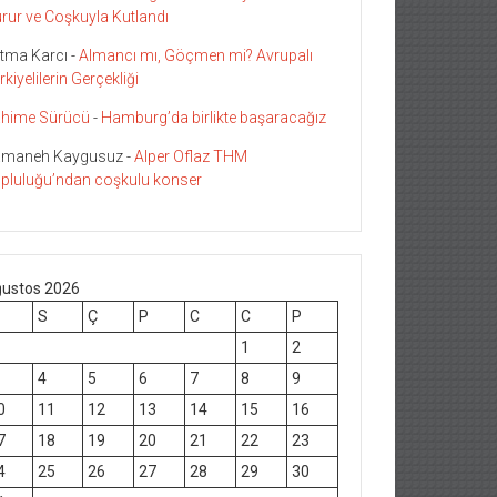
rur ve Coşkuyla Kutlandı
tma Karcı
-
Almancı mı, Göçmen mi? Avrupalı
rkiyelilerin Gerçekliği
hime Sürücü
-
Hamburg’da birlikte başaracağız
maneh Kaygusuz
-
Alper Oflaz THM
pluluğu’ndan coşkulu konser
ustos 2026
S
Ç
P
C
C
P
1
2
4
5
6
7
8
9
0
11
12
13
14
15
16
7
18
19
20
21
22
23
4
25
26
27
28
29
30