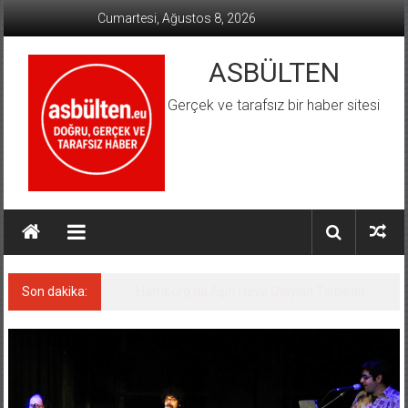
İçeriğe
Cumartesi, Ağustos 8, 2026
geç
ASBÜLTEN
Gerçek ve tarafsız bir haber sitesi
Son dakika:
Hamburg’da Aşırı Hava Olayları Tatbikatı