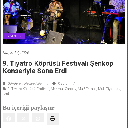
HAMBURG
Mayıs 17, 2026
9. Tiyatro Köprüsü Festivali Şenkop
Konseriyle Sona Erdi
Gönderen: Naciye Aslan
0 yorum
9. Tiyatro Köprüsü Festivali
,
Mahmut Canbay
,
Mut! Theater
,
Mut! Tiyatrosu
,
Şenkop
Bu içeriği paylaşın: