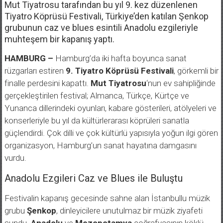
Mut Tiyatrosu tarafından bu yıl 9. kez düzenlenen
Tiyatro Köprüsü Festivali, Türkiye’den katılan Şenkop
grubunun caz ve blues esintili Anadolu ezgileriyle
muhteşem bir kapanış yaptı.
HAMBURG –
Hamburg’da iki hafta boyunca sanat
rüzgarları estiren
9. Tiyatro Köprüsü Festivali
, görkemli bir
finalle perdesini kapattı.
Mut Tiyatrosu
‘nun ev sahipliğinde
gerçekleştirilen festival; Almanca, Türkçe, Kürtçe ve
Yunanca dillerindeki oyunları, kabare gösterileri, atölyeleri ve
konserleriyle bu yıl da kültürlerarası köprüleri sanatla
güçlendirdi. Çok dilli ve çok kültürlü yapısıyla yoğun ilgi gören
organizasyon, Hamburg’un sanat hayatına damgasını
vurdu.
Anadolu Ezgileri Caz ve Blues ile Buluştu
Festivalin kapanış gecesinde sahne alan İstanbullu müzik
grubu
Şenkop
, dinleyicilere unutulmaz bir müzik ziyafeti
sundu.
Anadolu
ve
Mezopotamya
coğrafyasının köklü