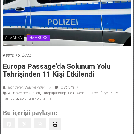
ALMANYA
HAMBURG
Kasım 16, 2025
Europa Passage’da Solunum Yolu
Tahrişinden 11 Kişi Etkilendi
Gönderen: Naciye Aslan
0 yorum
Atemwegsreizungen
,
Europapassage
,
Feuerwehr
,
polis ve itfaiye
,
Polizei
Hamburg
,
solunum yolu tahrişi
Bu içeriği paylaşın: