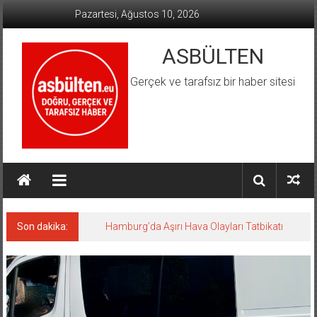
İçeriğe
Pazartesi, Ağustos 10, 2026
geç
ASBÜLTEN
Gerçek ve tarafsız bir haber sitesi
Son dakika:
Hamburg’da Aşırı Hava Olayları Tatbikatı