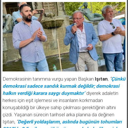
Demokrasinin tanımına vurgu yapan Başkan
Işıtan
,
“
Çünkü
demokrasi sadece sandık kurmak değildir; demokrasi
halkın verdiği karara saygı duymaktır
“
diyerek adaletin
herkes için eşit işlemesi ve insanların korkmadan
konuşabildiği bir ülkeye sahip çıkılması gerektiğinin altını
çizdi. Yaşanan sürecin tarihsel arka planına da değinen
Işıtan,
“
Değerli yoldaşlarım, aslında bugünün tohumları
2017’de 2,5 milyon mühürsüz oyun kabul edilmesiyle