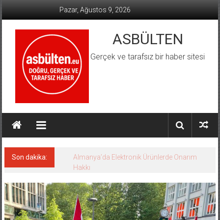
İçeriğe
Pazar, Ağustos 9, 2026
geç
ASBÜLTEN
Gerçek ve tarafsız bir haber sitesi
Son dakika:
Hamburg’da Aşırı Hava Olayları Tatbikatı