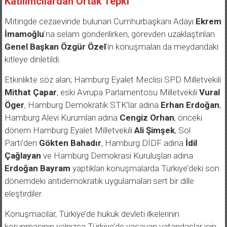
Mitingde cezaevinde bulunan Cumhurbaşkanı Adayı
Ekrem
İmamoğlu
’na selam gönderilirken, görevden uzaklaştırılan
Genel Başkan Özgür Özel
’in konuşmaları da meydandaki
kitleye dinletildi.
Etkinlikte söz alan; Hamburg Eyalet Meclisi SPD Milletvekili
Mithat Çapar
, eski Avrupa Parlamentosu Milletvekili
Vural
Öger
, Hamburg Demokratik STK’lar adına
Erhan Erdoğan
,
Hamburg Alevi Kurumları adına
Cengiz Orhan
, önceki
dönem Hamburg Eyalet Milletvekili
Ali Şimşek
, Sol
Parti’den
Gökten Bahadır
, Hamburg DİDF adına
İdil
Çağlayan
ve Hamburg Demokrasi Kuruluşları adına
Erdoğan Bayram
yaptıkları konuşmalarda Türkiye’deki son
dönemdeki antidemokratik uygulamaları sert bir dille
eleştirdiler.
Konuşmacılar, Türkiye’de hukuk devleti ilkelerinin
korunmasının yalnızca Türkiye’de yaşayan vatandaşlar için