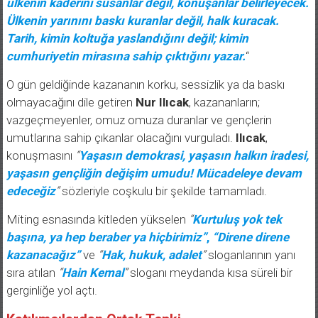
Ülkenin yarınını baskı kuranlar değil, halk kuracak.
Tarih, kimin koltuğa yaslandığını değil; kimin
cumhuriyetin mirasına sahip çıktığını yazar.
“
O gün geldiğinde kazananın korku, sessizlik ya da baskı
olmayacağını dile getiren
Nur Ilıcak
, kazananların;
vazgeçmeyenler, omuz omuza duranlar ve gençlerin
umutlarına sahip çıkanlar olacağını vurguladı.
Ilıcak
,
konuşmasını
“
Yaşasın demokrasi, yaşasın halkın iradesi,
yaşasın gençliğin değişim umudu! Mücadeleye devam
edeceğiz
“
sözleriyle coşkulu bir şekilde tamamladı.
Miting esnasında kitleden yükselen
“
Kurtuluş yok tek
başına, ya hep beraber ya hiçbirimiz”
,
“Direne direne
kazanacağız”
ve
“
Hak, hukuk, adalet
”
sloganlarının yanı
sıra atılan
“
Hain Kemal
”
sloganı meydanda kısa süreli bir
gerginliğe yol açtı.
Katılımcılardan Ortak Tepki