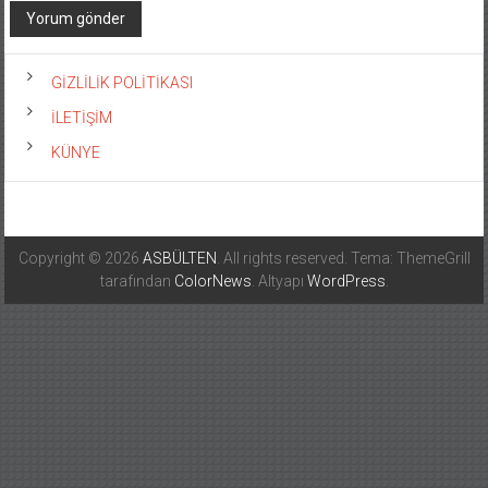
GİZLİLİK POLİTİKASI
İLETİŞİM
KÜNYE
Copyright © 2026
ASBÜLTEN
. All rights reserved. Tema: ThemeGrill
tarafından
ColorNews
. Altyapı
WordPress
.