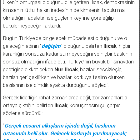
kimsenin lütfu, halkın iradesinin de kimsenin tapulu malı
olmadığını, adaletin ise güçlerin keyfine göre eğilip
bükülemeyeceğini aktardı.
Bugün Türkiye’de bir gelecek mücadelesi olduğunu ve o
geleceğin adının “
değişim
” olduğunu belirten
Ilıcak
, hiçbir
karanlığın sonsuza kadar sürmeyeceğini ve hiçbir baskının
sonsuz olmadığını ifade etti. Türkiye’nin büyük bir sınavdan
geçtiğine dikkat çeken
Nur Ilıcak
, bazıları sessizleşip,
bazıları geri çekilirken ve bazıları korkuya teslim olurken,
bazılarının ise dimdik ayakta durduğunu söyledi.
Gerçek liderliğin rahat zamanlarda değil, zor zamanlarda
ortaya çıktığını belirten
Ilıcak
, konuşmasını şu çarpıcı
sözlerle sürdürdü:
“
Gerçek cesaret alkışların içinde değil, baskının
ortasında belli olur. Gelecek korkuyla yazılmayacak;
ülkenin kaderini susanlar değil, konuşanlar belirleyecek.