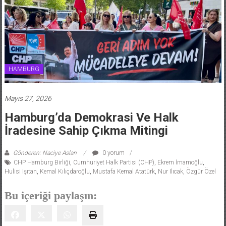
HAMBURG
Mayıs 27, 2026
Hamburg’da Demokrasi Ve Halk
İradesine Sahip Çıkma Mitingi
Gönderen: Naciye Aslan
0 yorum
CHP Hamburg Birliği
,
Cumhuriyet Halk Partisi (CHP)
,
Ekrem İmamoğlu
,
Hulisi Işıtan
,
Kemal Kılıçdaroğlu
,
Mustafa Kemal Atatürk
,
Nur Ilıcak
,
Özgür Özel
Bu içeriği paylaşın: