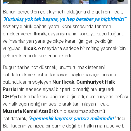
Bunun gerçekten çok kıymetli olduğunu dile getiren Ilıcak,
“
Kurtuluş yok tek başına, ya hep beraber ya hiçbirimiz!”
sözleriyle birlik çağrısı yaptı. Konuşmasında tarihten
örnekler veren
Ilıcak
, dayanışmanın korkuyu küçülttüğünü
ve insanlar yan yana geldikçe karanlığın geri çekildiğini
vurguladı.
Ilıcak
, o meydana sadece bir miting yapmak için
gelmediklerini de sözlerine ekledi.
Bugün tarihe not düşmek, unutturulmak isteneni
hatırlatmak ve susturulamayanı haykırmak için burada
bulunduklarını söyleyen
Nur Ilıcak
,
Cumhuriyet Halk
Partisi
’nin sadece siyasi bir parti olmadığını vurguladı.
CHP
‘yi halkın hafızası, bağımsızlığın adı, cumhuriyetin nefesi
ve halk egemenliğinin sesi olarak tanımlayan Ilıcak,
Mustafa Kemal Atatürk
‘ün o sarsılmaz sözünü
hatırlatarak,
“
Egemenlik kayıtsız şartsız milletindir!
“
dedi.
Bu ifadenin yalnızca bir cümle değil, bir halkın namusu ve bir
ülkenin omurgası olduğunu dile getiren Ilıcak, demokrasinin