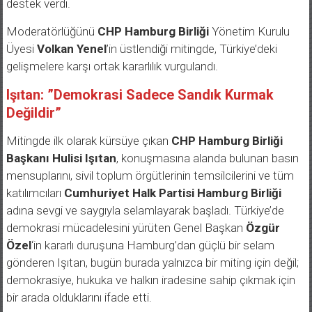
Moderatörlüğünü
CHP Hamburg Birliği
Yönetim Kurulu
Üyesi
Volkan Yenel
’in üstlendiği mitingde, Türkiye’deki
gelişmelere karşı ortak kararlılık vurgulandı.
Işıtan: ”Demokrasi Sadece Sandık Kurmak
Değildir”
Mitingde ilk olarak kürsüye çıkan
CHP Hamburg Birliği
Başkanı Hulisi Işıtan
, konuşmasına alanda bulunan basın
mensuplarını, sivil toplum örgütlerinin temsilcilerini ve tüm
katılımcıları
Cumhuriyet Halk Partisi Hamburg Birliği
adına sevgi ve saygıyla selamlayarak başladı. Türkiye’de
demokrasi mücadelesini yürüten Genel Başkan
Özgür
Özel
‘in kararlı duruşuna Hamburg’dan güçlü bir selam
gönderen Işıtan, bugün burada yalnızca bir miting için değil;
demokrasiye, hukuka ve halkın iradesine sahip çıkmak için
bir arada olduklarını ifade etti.