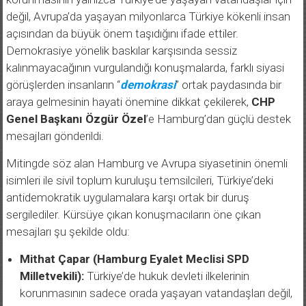
değil, Avrupa’da yaşayan milyonlarca Türkiye kökenli insan
açısından da büyük önem taşıdığını ifade ettiler.
Demokrasiye yönelik baskılar karşısında sessiz
kalınmayacağının vurgulandığı konuşmalarda, farklı siyasi
görüşlerden insanların “
demokrasi
” ortak paydasında bir
araya gelmesinin hayati önemine dikkat çekilerek,
CHP
Genel Başkanı Özgür Özel
’e Hamburg’dan güçlü destek
mesajları gönderildi.
Mitingde söz alan Hamburg ve Avrupa siyasetinin önemli
isimleri ile sivil toplum kuruluşu temsilcileri, Türkiye’deki
antidemokratik uygulamalara karşı ortak bir duruş
sergilediler. Kürsüye çıkan konuşmacıların öne çıkan
mesajları şu şekilde oldu:
Mithat Çapar (Hamburg Eyalet Meclisi SPD
Milletvekili):
Türkiye’de hukuk devleti ilkelerinin
korunmasının sadece orada yaşayan vatandaşları değil,
Avrupa’daki milyonlarca Türkiye kökenli insanı da