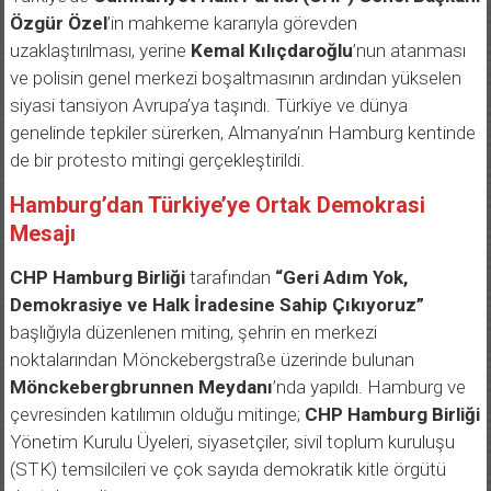
Özgür Özel
’in mahkeme kararıyla görevden
uzaklaştırılması, yerine
Kemal Kılıçdaroğlu
’nun atanması
ve polisin genel merkezi boşaltmasının ardından yükselen
siyasi tansiyon Avrupa’ya taşındı. Türkiye ve dünya
genelinde tepkiler sürerken, Almanya’nın Hamburg kentinde
de bir protesto mitingi gerçekleştirildi.
Hamburg’dan Türkiye’ye Ortak Demokrasi
Mesajı
CHP Hamburg Birliği
tarafından
“Geri Adım Yok,
Demokrasiye ve Halk İradesine Sahip Çıkıyoruz”
başlığıyla düzenlenen miting, şehrin en merkezi
noktalarından Mönckebergstraße üzerinde bulunan
Mönckebergbrunnen Meydanı
’nda yapıldı. Hamburg ve
çevresinden katılımın olduğu mitinge;
CHP Hamburg Birliği
Yönetim Kurulu Üyeleri, siyasetçiler, sivil toplum kuruluşu
(STK) temsilcileri ve çok sayıda demokratik kitle örgütü
destek verdi.