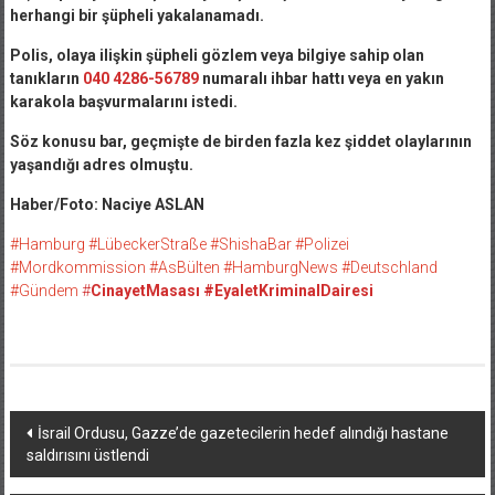
herhangi bir şüpheli yakalanamadı.
Polis, olaya ilişkin şüpheli gözlem veya bilgiye sahip olan
tanıkların
040 4286-56789
numaralı ihbar hattı veya en yakın
karakola başvurmalarını istedi.
Söz konusu bar, geçmişte de birden fazla kez şiddet olaylarının
yaşandığı adres olmuştu.
Haber/Foto: Naciye ASLAN
#Hamburg
#LübeckerStraße
#ShishaBar
#Polizei
#Mordkommission
#AsBülten
#HamburgNews
#Deutschland
#Gündem
#
CinayetMasası #EyaletKriminalDairesi
Yazı
İsrail Ordusu, Gazze’de gazetecilerin hedef alındığı hastane
saldırısını üstlendi
dolaşımı