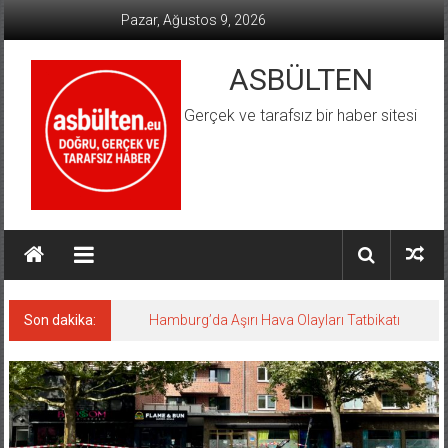
İçeriğe
Pazar, Ağustos 9, 2026
geç
ASBÜLTEN
Gerçek ve tarafsız bir haber sitesi
Son dakika:
Hamburg’da Aşırı Hava Olayları Tatbikatı