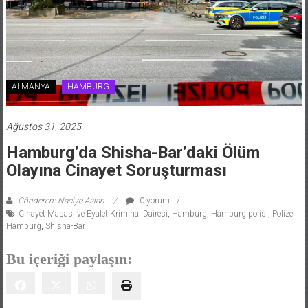
ALMANYA
HAMBURG
Ağustos 31, 2025
Hamburg’da Shisha-Bar’daki Ölüm
Olayına Cinayet Soruşturması
Gönderen: Naciye Aslan
0 yorum
Cinayet Masası ve Eyalet Kriminal Dairesi
,
Hamburg
,
Hamburg polisi
,
Polizei
Hamburg
,
Shisha-Bar
Bu içeriği paylaşın: