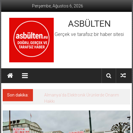
İçeriğe
Perşembe, Ağustos 6, 2026
geç
ASBÜLTEN
Gerçek ve tarafsız bir haber sitesi
Son dakika:
Hamburg’da Aşırı Hava Olayları Tatbikatı