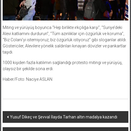
Miting ve yürüyüş boyunca “Hep birlikte ırkçılığa karşı”, “Suriye’deki
Alevi katliamını durdurun”, “Tüm azınlıklar için özgürlük ve koruma”,
“Biz Colani’yi istemiyoruz, biz özgürlük istiyoruz” gibi sloganlar atıldı.
Göstericiler, Alevilere yönelik saldırıları kınayan dövizler ve pankartlar
taşıdı.
1000 kişiden fazla katılımın sağlandığı protesto mitingi ve yürüyüş,
olaysız bir şekilde sona erdi.
Haber/Foto: Naciye ASLAN
Yazı
Yusuf Dikeç ve Şevval İlayda Tarhan altın madalya kazandı
dolaşımı
Hamburg Trabzonlular ve Class Düğün Salonu’nun İftarında