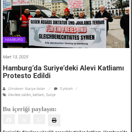
HAMBURG
Mart 13, 2025
Hamburg’da Suriye’deki Alevi Katliamı
Protesto Edildi
Gönderen: Naciye Aslan
0 yorum
Alevilere saldırı
,
katliam
,
Suriye
Bu içeriği paylaşın:
Suriye’de Alevilere yönelik gerçekleştirilen katliam, Hamburg’da