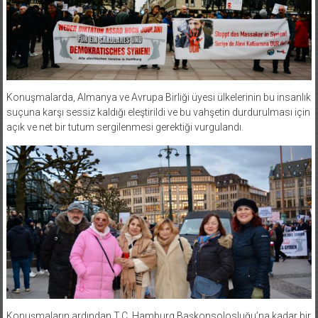
Konuşmalarda, Almanya ve Avrupa Birliği üyesi ülkelerinin bu insanlık
suçuna karşı sessiz kaldığı eleştirildi ve bu vahşetin durdurulması için
açık ve net bir tutum sergilenmesi gerektiği vurgulandı.
Konuşmaların ardından T.C. Hamburg Başkonsolosluğu’na kadar bir