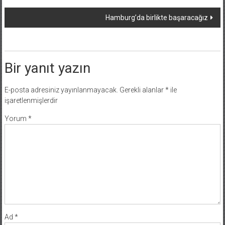
dolaşımı
Hamburg’da birlikte başaracağız
Bir yanıt yazın
E-posta adresiniz yayınlanmayacak.
Gerekli alanlar
*
ile
işaretlenmişlerdir
Yorum
*
Ad
*