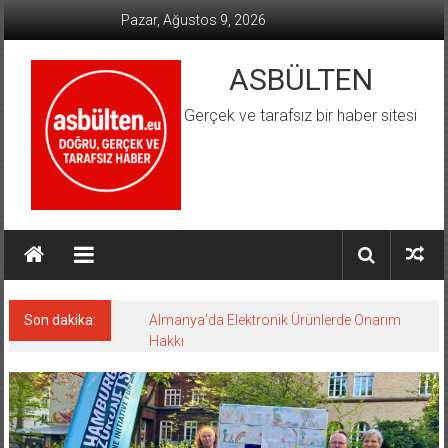
İçeriğe
Pazar, Ağustos 9, 2026
geç
ASBÜLTEN
Gerçek ve tarafsız bir haber sitesi
Son dakika:
Almanya’da Elektronik Ürünlerde Onarım
Hakkı