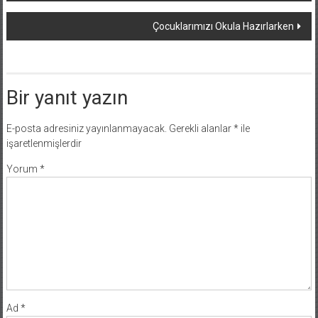
dolaşımı
Çocuklarımızı Okula Hazırlarken
Bir yanıt yazın
E-posta adresiniz yayınlanmayacak.
Gerekli alanlar
*
ile
işaretlenmişlerdir
Yorum
*
Ad
*