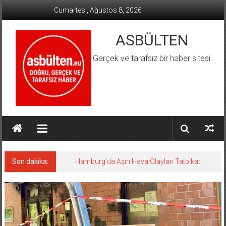
İçeriğe
Cumartesi, Ağustos 8, 2026
geç
ASBÜLTEN
Gerçek ve tarafsız bir haber sitesi
Son dakika:
Hamburg’da Aşırı Hava Olayları Tatbikatı