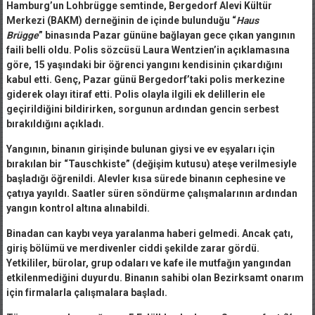
Hamburg’un Lohbrügge semtinde, Bergedorf Alevi Kültür
Merkezi (BAKM) derneğinin de içinde bulunduğu “
Haus
Brügge
” binasında Pazar gününe bağlayan gece çıkan yangının
faili belli oldu. Polis sözcüsü Laura Wentzien’in açıklamasına
göre, 15 yaşındaki bir öğrenci yangını kendisinin çıkardığını
kabul etti. Genç, Pazar günü Bergedorf’taki polis merkezine
giderek olayı itiraf etti. Polis olayla ilgili ek delillerin ele
geçirildiğini bildirirken, sorgunun ardından gencin serbest
bırakıldığını açıkladı.
Yangının, binanın girişinde bulunan giysi ve ev eşyaları için
bırakılan bir “Tauschkiste” (değişim kutusu) ateşe verilmesiyle
başladığı öğrenildi. Alevler kısa sürede binanın cephesine ve
çatıya yayıldı. Saatler süren söndürme çalışmalarının ardından
yangın kontrol altına alınabildi.
Binadan can kaybı veya yaralanma haberi gelmedi. Ancak çatı,
giriş bölümü ve merdivenler ciddi şekilde zarar gördü.
Yetkililer, bürolar, grup odaları ve kafe ile mutfağın yangından
etkilenmediğini duyurdu. Binanın sahibi olan Bezirksamt onarım
için firmalarla çalışmalara başladı.