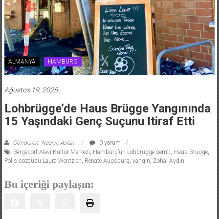
ALMANYA
HAMBURG
Ağustos 19, 2025
Lohbrügge’de Haus Brügge Yangınında
15 Yaşındaki Genç Suçunu Itiraf Etti
Gönderen: Naciye Aslan
0 yorum
Bergedorf Alevi Kültür Merkezi
,
Hamburg’un Lohbrügge semti
,
Haus Brügge
,
Polis sözcüsü Laura Wentzien
,
Renate Augsburg
,
yangın
,
Zohal Aydın
Bu içeriği paylaşın: