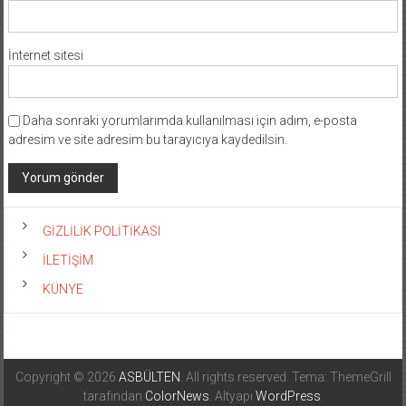
İnternet sitesi
Daha sonraki yorumlarımda kullanılması için adım, e-posta
adresim ve site adresim bu tarayıcıya kaydedilsin.
GİZLİLİK POLİTİKASI
İLETİŞİM
KÜNYE
Copyright © 2026
ASBÜLTEN
. All rights reserved. Tema: ThemeGrill
tarafından
ColorNews
. Altyapı
WordPress
.