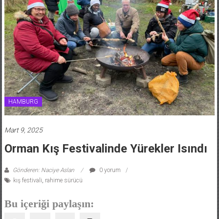
HAMBURG
Mart 9, 2025
Orman Kış Festivalinde Yürekler Isındı
Gönderen: Naciye Aslan
0 yorum
kış festivali
,
rahime sürücü
Bu içeriği paylaşın: