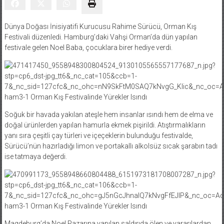
Dünya Doğası İnisiyatifi Kurucusu Rahime Sürücü, Orman Kış
Festivali düzenledi. Hamburg’daki Vahşi Orman’da dün yapılan
festivale gelen Noel Baba, çocuklara birer hediye verdi.
Soğuk bir havada yakılan ateşle hem insanlar ısındı hem de elma ve
doğal ürünlerden yapılan hamurla ekmek pişirildi. Atıştırmalıkların
yanı sıra çeşitli çay türleri ve içeçeklerin bulunduğu festivalde,
Sürücü’nün hazırladığı limon ve portakallı alkolsüz sıcak
şarabın tadı
ise tatmaya değerdi.
Magdeburg’da Noel Pazarına yapılan saldırıda ölen ve yararılardan