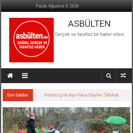
İçeriğe
Pazar, Ağustos 9, 2026
geç
ASBÜLTEN
Gerçek ve tarafsız bir haber sitesi
Son dakika:
Hamburg’da Aşırı Hava Olayları Tatbikatı