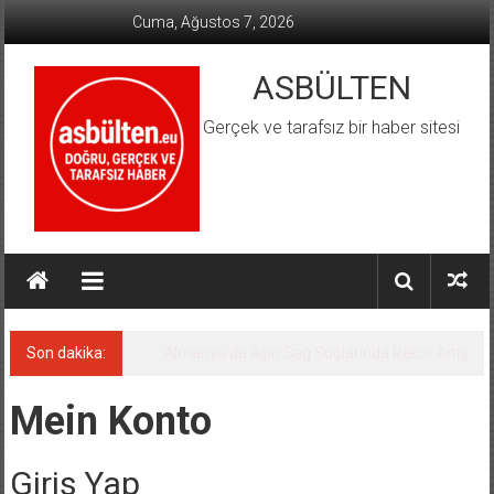
İçeriğe
Cuma, Ağustos 7, 2026
geç
ASBÜLTEN
Gerçek ve tarafsız bir haber sitesi
Son dakika:
Almanya’da Aşırı Sağ Suçlarında Rekor Artış
Mein Konto
Giriş Yap