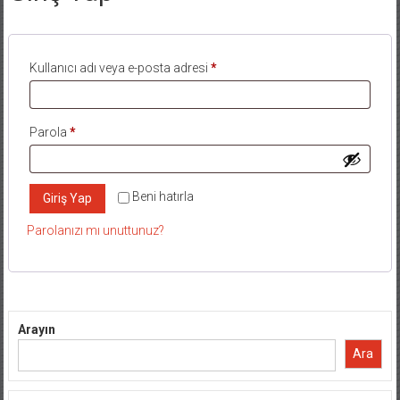
Gerekli
Kullanıcı adı veya e-posta adresi
*
Gerekli
Parola
*
Beni hatırla
Giriş Yap
Parolanızı mı unuttunuz?
Arayın
Ara