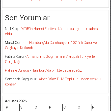
Son Yorumlar
Nail Kılıç
-
DİTİB’in Hamsi Festivali kültürel buluşmanın adresi
oldu
Murat Comart
-
Hamburg’da Cumhuriyetin 102. Yılı Gurur ve
Coşkuyla Kutlandı
Fatma Karcı
-
Almancı mı, Göçmen mi? Avrupalı Türkiyelilerin
Gerçekliği
Rahime Sürücü
-
Hamburg’da birlikte başaracağız
Samaneh Kaygusuz
-
Alper Oflaz THM Topluluğu’ndan coşkulu
konser
Ağustos 2026
P
S
Ç
P
C
C
P