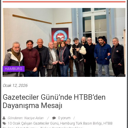
HAMBURG
Ocak 12, 2026
Gazeteciler Günü’nde HTBB’den
Dayanışma Mesajı
Gönderen: Naciye Aslan
0 yorum
10 Ocak Çalışan Gazeteciler Günü
,
Hamburg Türk Basın Birliği
,
HTBB