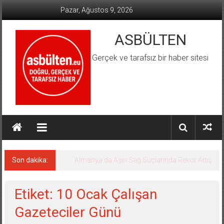
İçeriğe
Pazar, Ağustos 9, 2026
geç
ASBÜLTEN
Gerçek ve tarafsız bir haber sitesi
Son dakika:
Almanya’da Aşırı Sağ Suçlarında Rekor Artış
Etiket: 10 Ocak Çalışan
Gazeteciler Günü