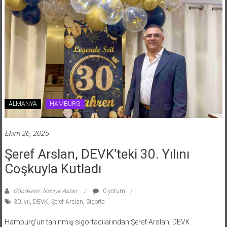
ALMANYA
HAMBURG
Ekim 26, 2025
Şeref Arslan, DEVK’teki 30. Yılını
Coşkuyla Kutladı
Gönderen: Naciye Aslan
0 yorum
30. yıl
,
DEVK
,
Şeref Arslan
,
Sigorta
Hamburg’un tanınmış sigortacılarından Şeref Arslan, DEVK