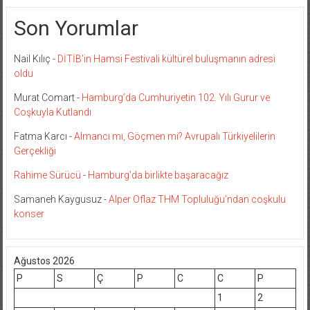
Son Yorumlar
Nail Kılıç
-
DİTİB’in Hamsi Festivali kültürel buluşmanın adresi
oldu
Murat Comart
-
Hamburg’da Cumhuriyetin 102. Yılı Gurur ve
Coşkuyla Kutlandı
Fatma Karcı
-
Almancı mı, Göçmen mi? Avrupalı Türkiyelilerin
Gerçekliği
Rahime Sürücü
-
Hamburg’da birlikte başaracağız
Samaneh Kaygusuz
-
Alper Oflaz THM Topluluğu’ndan coşkulu
konser
Ağustos 2026
P
S
Ç
P
C
C
P
1
2