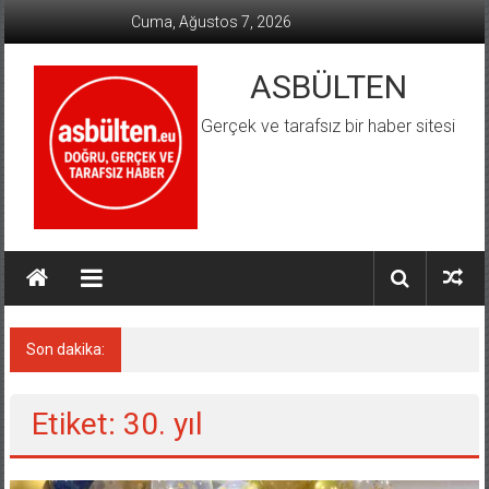
İçeriğe
Cuma, Ağustos 7, 2026
geç
ASBÜLTEN
Gerçek ve tarafsız bir haber sitesi
Son dakika:
Almanya’da Aşırı Sağ Suçlarında Rekor Artış
Etiket: 30. yıl