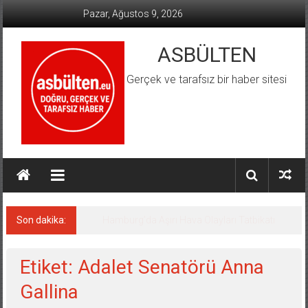
İçeriğe
Pazar, Ağustos 9, 2026
geç
ASBÜLTEN
Gerçek ve tarafsız bir haber sitesi
Son dakika:
Etiket: Adalet Senatörü Anna
Gallina