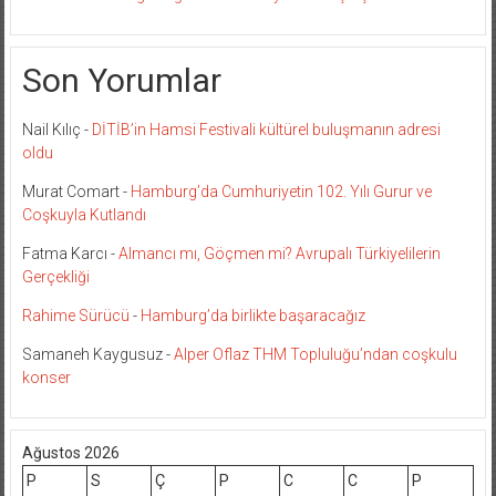
Son Yorumlar
Nail Kılıç
-
DİTİB’in Hamsi Festivali kültürel buluşmanın adresi
oldu
Murat Comart
-
Hamburg’da Cumhuriyetin 102. Yılı Gurur ve
Coşkuyla Kutlandı
Fatma Karcı
-
Almancı mı, Göçmen mi? Avrupalı Türkiyelilerin
Gerçekliği
Rahime Sürücü
-
Hamburg’da birlikte başaracağız
Samaneh Kaygusuz
-
Alper Oflaz THM Topluluğu’ndan coşkulu
konser
Ağustos 2026
P
S
Ç
P
C
C
P