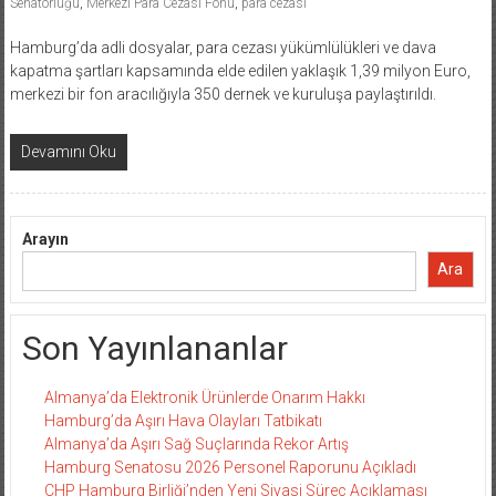
Senatörlüğü
,
Merkezi Para Cezası Fonu
,
para cezası
Hamburg’da adli dosyalar, para cezası yükümlülükleri ve dava
kapatma şartları kapsamında elde edilen yaklaşık 1,39 milyon Euro,
merkezi bir fon aracılığıyla 350 dernek ve kuruluşa paylaştırıldı.
Devamını Oku
Arayın
Ara
Son Yayınlananlar
Almanya’da Elektronik Ürünlerde Onarım Hakkı
Hamburg’da Aşırı Hava Olayları Tatbikatı
Almanya’da Aşırı Sağ Suçlarında Rekor Artış
Hamburg Senatosu 2026 Personel Raporunu Açıkladı
CHP Hamburg Birliği’nden Yeni Siyasi Süreç Açıklaması