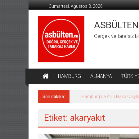
İçeriğe
Cumartesi, Ağustos 8, 2026
geç
ASBÜLTEN
Gerçek ve tarafsız bi
HAMBURG
ALMANYA
TÜRKİY
Son dakika:
Hamburg’da Aşırı Hava Olaylar
Etiket: akaryakıt