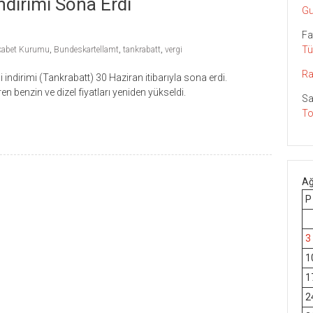
ndirimi Sona Erdi
Gu
Fa
Tü
kabet Kurumu
,
Bundeskartellamt
,
tankrabatt
,
vergi
Ra
ndirimi (Tankrabatt) 30 Haziran itibarıyla sona erdi.
n benzin ve dizel fiyatları yeniden yükseldi.
Sa
To
Ağ
P
3
1
1
2