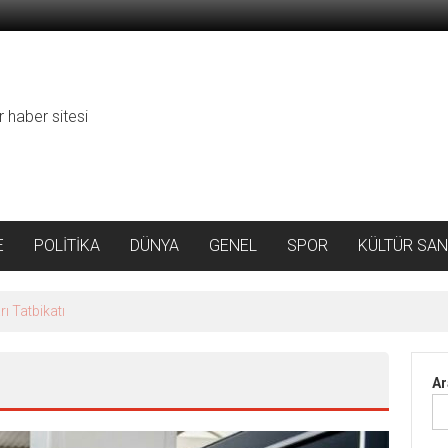
r haber sitesi
E
POLİTİKA
DÜNYA
GENEL
SPOR
KÜLTÜR SAN
ı Tatbikatı
Ar