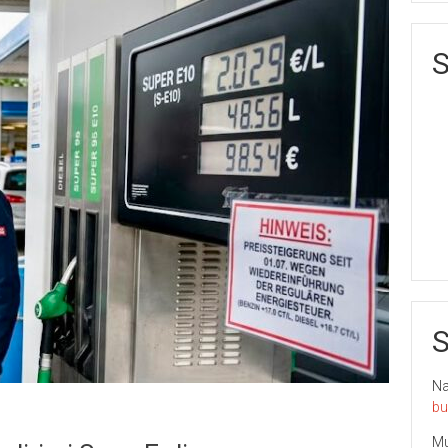
S
S
Nai
bu
Mu