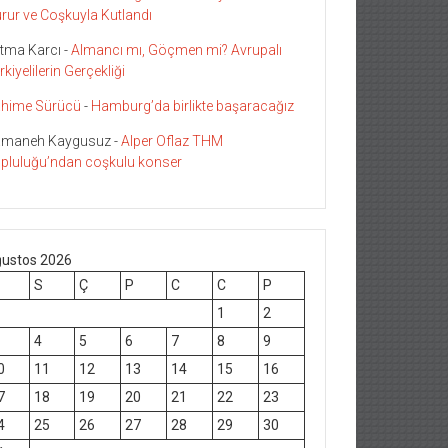
rur ve Coşkuyla Kutlandı
tma Karcı
-
Almancı mı, Göçmen mi? Avrupalı
rkiyelilerin Gerçekliği
hime Sürücü
-
Hamburg’da birlikte başaracağız
maneh Kaygusuz
-
Alper Oflaz THM
pluluğu’ndan coşkulu konser
ustos 2026
S
Ç
P
C
C
P
1
2
4
5
6
7
8
9
0
11
12
13
14
15
16
7
18
19
20
21
22
23
4
25
26
27
28
29
30