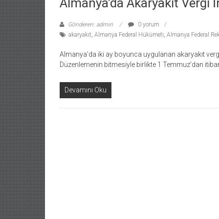
Almanya’da Akaryakıt Vergi İ
Gönderen: admin
0 yorum
akaryakıt
,
Almanya Federal Hükümeti
,
Almanya Federal Re
Almanya’da iki ay boyunca uygulanan akaryakıt vergi i
Düzenlemenin bitmesiyle birlikte 1 Temmuz’dan itibare
Devamını Oku