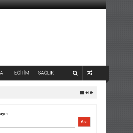
AT
EĞİTİM
SAĞLIK
ayın
Ara