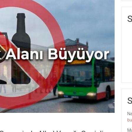
S
S
Nai
bu
Mu