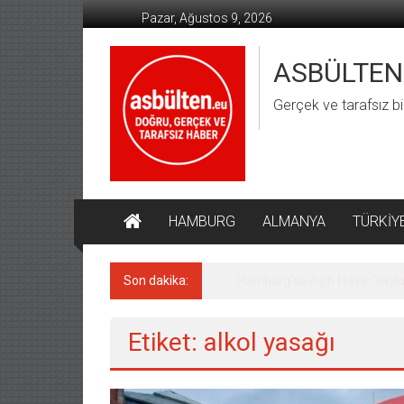
İçeriğe
Pazar, Ağustos 9, 2026
geç
ASBÜLTEN
Gerçek ve tarafsız bi
HAMBURG
ALMANYA
TÜRKİY
Son dakika:
Almanya’da Aşırı Sağ Suçların
Etiket: alkol yasağı