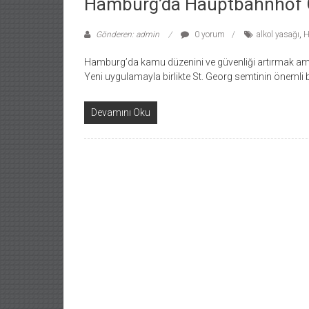
Hamburg’da Hauptbahnhof Çe
Gönderen: admin
0 yorum
alkol yasağı
,
H
Hamburg’da kamu düzenini ve güvenliği artırmak amac
Yeni uygulamayla birlikte St. Georg semtinin önemli
Devamını Oku