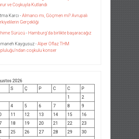
rur ve Coşkuyla Kutlandı
tma Karcı
-
Almancı mı, Göçmen mi? Avrupalı
rkiyelilerin Gerçekliği
hime Sürücü
-
Hamburg’da birlikte başaracağız
maneh Kaygusuz
-
Alper Oflaz THM
pluluğu’ndan coşkulu konser
ustos 2026
S
Ç
P
C
C
P
1
2
4
5
6
7
8
9
0
11
12
13
14
15
16
7
18
19
20
21
22
23
4
25
26
27
28
29
30