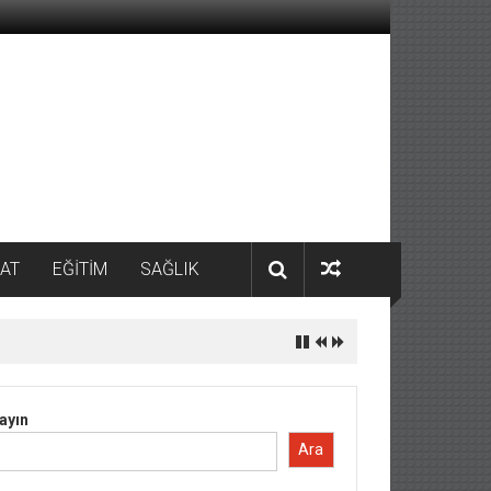
AT
EĞİTİM
SAĞLIK
ayın
Ara