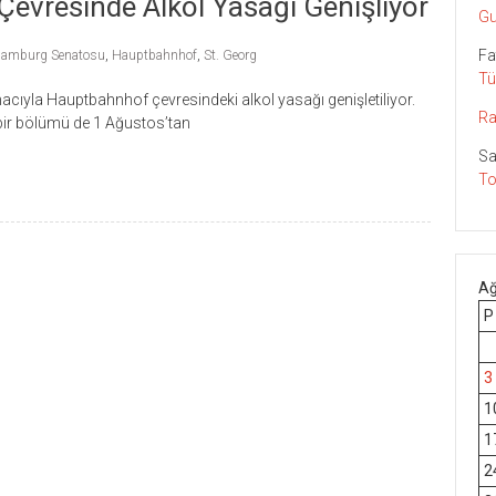
vresinde Alkol Yasağı Genişliyor
Gu
Fa
amburg Senatosu
,
Hauptbahnhof
,
St. Georg
Tü
ıyla Hauptbahnhof çevresindeki alkol yasağı genişletiliyor.
Ra
 bir bölümü de 1 Ağustos’tan
Sa
To
Ağ
P
3
1
1
2