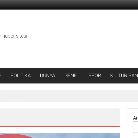
r haber sitesi
E
POLİTİKA
DÜNYA
GENEL
SPOR
KÜLTÜR SAN
da Rekor Artış
Ar