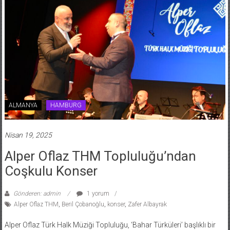
ALMANYA
HAMBURG
Nisan 19, 2025
Alper Oflaz THM Topluluğu’ndan
Coşkulu Konser
Gönderen: admin
1 yorum
Alper Oflaz THM
,
Beril Çobanoğlu
,
konser
,
Zafer Albayrak
Alper Oflaz Türk Halk Müziği Topluluğu, ‘Bahar Türküleri’ başlıklı bir