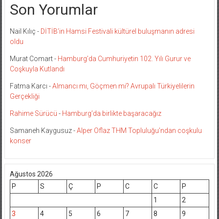
Son Yorumlar
Nail Kılıç
-
DİTİB’in Hamsi Festivali kültürel buluşmanın adresi
oldu
Murat Comart
-
Hamburg’da Cumhuriyetin 102. Yılı Gurur ve
Coşkuyla Kutlandı
Fatma Karcı
-
Almancı mı, Göçmen mi? Avrupalı Türkiyelilerin
Gerçekliği
Rahime Sürücü
-
Hamburg’da birlikte başaracağız
Samaneh Kaygusuz
-
Alper Oflaz THM Topluluğu’ndan coşkulu
konser
Ağustos 2026
P
S
Ç
P
C
C
P
1
2
3
4
5
6
7
8
9