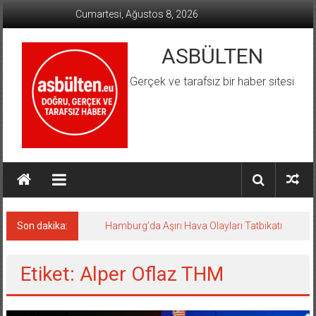
İçeriğe
Cumartesi, Ağustos 8, 2026
geç
ASBÜLTEN
Gerçek ve tarafsız bir haber sitesi
Son dakika:
Hamburg’da Aşırı Hava Olayları Tatbikatı
Etiket: Alper Oflaz THM