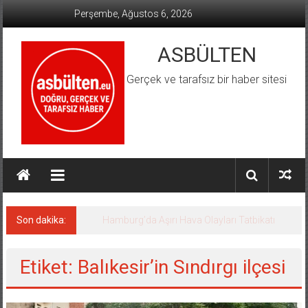
İçeriğe
Perşembe, Ağustos 6, 2026
geç
ASBÜLTEN
Gerçek ve tarafsız bir haber sitesi
Son dakika:
Hamburg’da Aşırı Hava Olayları Tatbikatı
Etiket: Balıkesir’in Sındırgı ilçesi