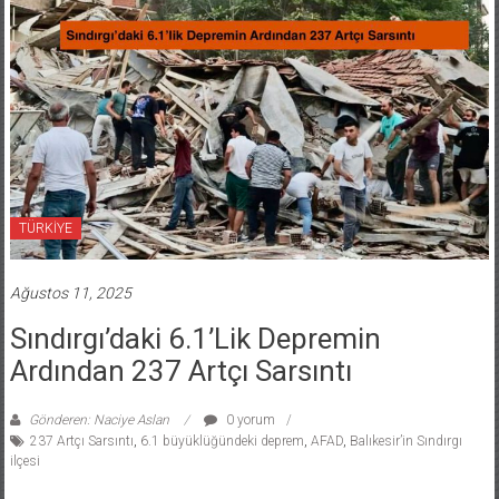
TÜRKİYE
Ağustos 11, 2025
Sındırgı’daki 6.1’lik Depremin
Ardından 237 Artçı Sarsıntı
Gönderen: Naciye Aslan
0 yorum
237 Artçı Sarsıntı
,
6.1 büyüklüğündeki deprem
,
AFAD
,
Balıkesir’in Sındırgı
ilçesi