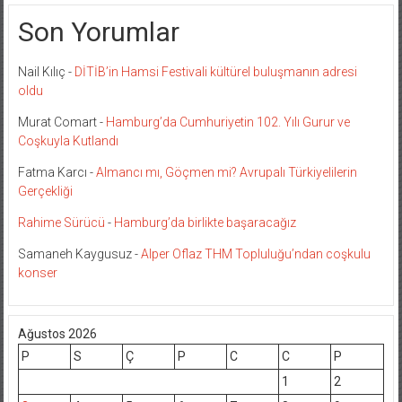
Son Yorumlar
Nail Kılıç
-
DİTİB’in Hamsi Festivali kültürel buluşmanın adresi
oldu
Murat Comart
-
Hamburg’da Cumhuriyetin 102. Yılı Gurur ve
Coşkuyla Kutlandı
Fatma Karcı
-
Almancı mı, Göçmen mi? Avrupalı Türkiyelilerin
Gerçekliği
Rahime Sürücü
-
Hamburg’da birlikte başaracağız
Samaneh Kaygusuz
-
Alper Oflaz THM Topluluğu’ndan coşkulu
konser
Ağustos 2026
P
S
Ç
P
C
C
P
1
2