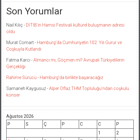
Son Yorumlar
Nail Kılıç
-
DİTİB’in Hamsi Festivali kültürel buluşmanın adresi
oldu
Murat Comart
-
Hamburg’da Cumhuriyetin 102. Yılı Gurur ve
Coşkuyla Kutlandı
Fatma Karcı
-
Almancı mı, Göçmen mi? Avrupalı Türkiyelilerin
Gerçekliği
Rahime Sürücü
-
Hamburg’da birlikte başaracağız
Samaneh Kaygusuz
-
Alper Oflaz THM Topluluğu’ndan coşkulu
konser
Ağustos 2026
P
S
Ç
P
C
C
P
1
2