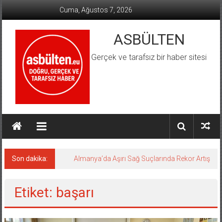
İçeriğe
Cuma, Ağustos 7, 2026
geç
ASBÜLTEN
Gerçek ve tarafsız bir haber sitesi
Son dakika:
Almanya’da Aşırı Sağ Suçlarında Rekor Artış
Etiket: başarı