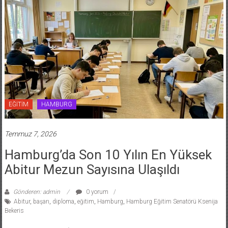
EĞİTİM
HAMBURG
Temmuz 7, 2026
Hamburg’da Son 10 Yılın En Yüksek
Abitur Mezun Sayısına Ulaşıldı
Gönderen: admin
0 yorum
Abitur
,
başarı
,
diploma
,
eğitim
,
Hamburg
,
Hamburg Eğitim Senatörü Ksenija
Bekeris