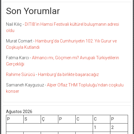
Son Yorumlar
Nail Kılıç
-
DİTİB’in Hamsi Festivali kültürel buluşmanın adresi
oldu
Murat Comart
-
Hamburg’da Cumhuriyetin 102. Yılı Gurur ve
Coşkuyla Kutlandı
Fatma Karcı
-
Almancı mı, Göçmen mi? Avrupalı Türkiyelilerin
Gerçekliği
Rahime Sürücü
-
Hamburg’da birlikte başaracağız
Samaneh Kaygusuz
-
Alper Oflaz THM Topluluğu’ndan coşkulu
konser
Ağustos 2026
P
S
Ç
P
C
C
P
1
2