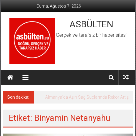
İçeriğe
Cuma, Ağustos 7, 2026
geç
ASBÜLTEN
Gerçek ve tarafsız bir haber sitesi
Son dakika:
Almanya’da Aşırı Sağ Suçlarında Rekor Artış
Etiket: Binyamin Netanyahu