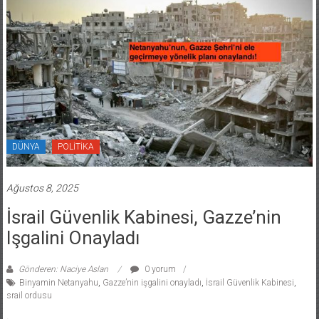
DÜNYA
POLİTİKA
Ağustos 8, 2025
İsrail Güvenlik Kabinesi, Gazze’nin
Işgalini Onayladı
Gönderen: Naciye Aslan
0 yorum
Binyamin Netanyahu
,
Gazze’nin işgalini onayladı
,
İsrail Güvenlik Kabinesi
,
srail ordusu