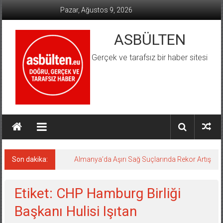
İçeriğe
Pazar, Ağustos 9, 2026
geç
ASBÜLTEN
Gerçek ve tarafsız bir haber sitesi
Son dakika:
Almanya’da Aşırı Sağ Suçlarında Rekor Artış
Etiket: CHP Hamburg Birliği
Başkanı Hulisi Işıtan