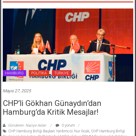
HAMBURG
POLİTİKA
TÜRKİYE
Mayıs 27, 2025
CHP’li Gökhan Günaydın’dan
Hamburg’da Kritik Mesajlar!
Gönderen: Naciye Aslan
0 yorum
CHP Hamburg Birliği Başkan Yardımcısı Nur Ilıcak
,
CHP Hamburg Birliği