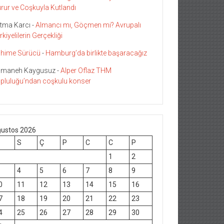
rur ve Coşkuyla Kutlandı
tma Karcı
-
Almancı mı, Göçmen mi? Avrupalı
rkiyelilerin Gerçekliği
hime Sürücü
-
Hamburg’da birlikte başaracağız
maneh Kaygusuz
-
Alper Oflaz THM
pluluğu’ndan coşkulu konser
ustos 2026
S
Ç
P
C
C
P
1
2
4
5
6
7
8
9
0
11
12
13
14
15
16
7
18
19
20
21
22
23
4
25
26
27
28
29
30