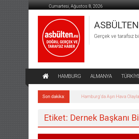
İçeriğe
Cumartesi, Ağustos 8, 2026
geç
ASBÜLTEN
Gerçek ve tarafsız bi
HAMBURG
ALMANYA
TÜRKİY
Son dakika:
Hamburg’da Aşırı Hava Olaylar
Etiket: Dernek Başkanı B