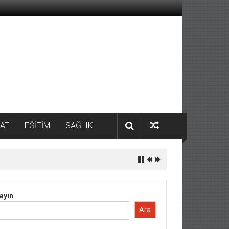
AT
EĞİTİM
SAĞLIK
ayın
Ara