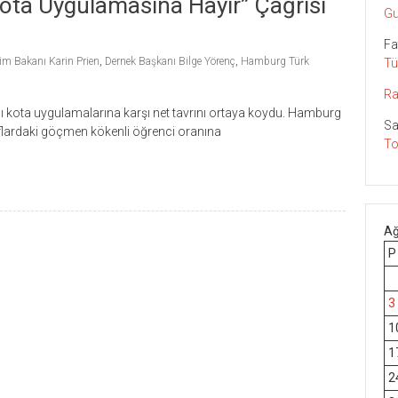
ota Uygulamasına Hayır” Çağrısı
Gu
Fa
im Bakanı Karin Prien
,
Dernek Başkanı Bilge Yörenç
,
Hamburg Türk
Tü
Ra
 kota uygulamalarına karşı net tavrını ortaya koydu. Hamburg
Sa
flardaki göçmen kökenli öğrenci oranına
To
Ağ
P
3
1
1
2