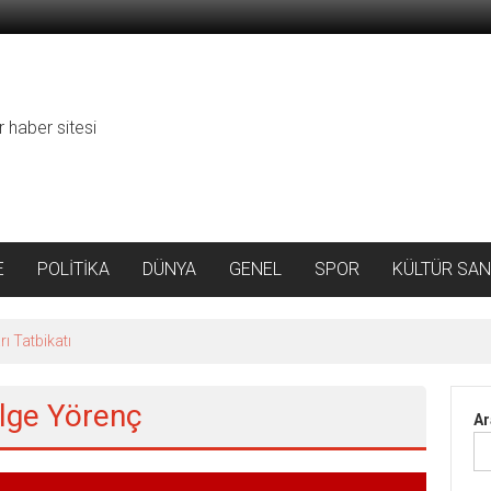
r haber sitesi
E
POLİTİKA
DÜNYA
GENEL
SPOR
KÜLTÜR SAN
ı Tatbikatı
ilge Yörenç
Ar