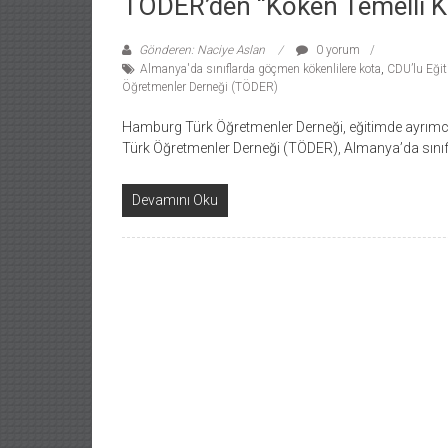
TÖDER’den “Köken Temelli K
Gönderen: Naciye Aslan
0 yorum
Almanya'da sınıflarda göçmen kökenlilere kota
,
CDU’lu Eğit
Öğretmenler Derneği (TÖDER)
Hamburg Türk Öğretmenler Derneği, eğitimde ayrımcı
Türk Öğretmenler Derneği (TÖDER), Almanya’da sını
Devamını Oku