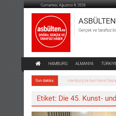
İçeriğe
Cumartesi, Ağustos 8, 2026
geç
ASBÜLTEN
Gerçek ve tarafsız bi
HAMBURG
ALMANYA
TÜRKİY
Son dakika:
Hamburg’da Aşırı Hava Olaylar
Etiket: Die 45. Kunst- un