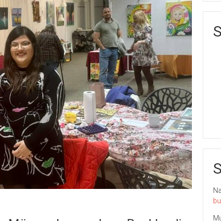
S
S
Nai
bu
Mu