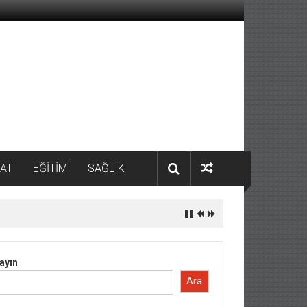
AT
EĞİTİM
SAĞLIK
ayın
Ara