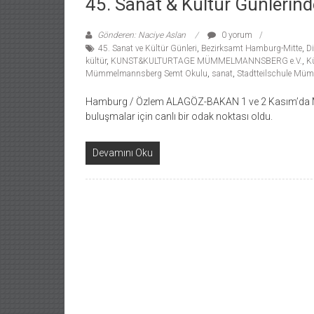
45. Sanat & Kültür Günler
Gönderen: Naciye Aslan
0 yorum
45. Sanat ve Kültür Günleri
,
Bezirksamt Hamburg-Mitte
,
Di
kültür
,
KUNST&KULTURTAGE MÜMMELMANNSBERG e.V.
,
K
Mümmelmannsberg Semt Okulu
,
sanat
,
Stadtteilschule M
Hamburg / Özlem ALAGÖZ-BAKAN 1 ve 2 Kasım’da M
buluşmalar için canlı bir odak noktası oldu.
Devamını Oku