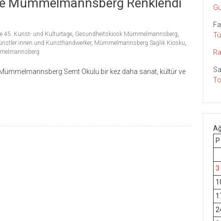
inde Mümmelmannsberg Renklendi
Gu
Fa
e 45. Kunst- und Kulturtage
,
Gesundheitskiosk Mümmelmannsberg
,
Tü
ünstler:innen und Kunsthandwerker
,
Mümmelmannsberg Sağlık Kiosku
,
ümmelmannsberg
Ra
Sa
ümmelmannsberg Semt Okulu bir kez daha sanat, kültür ve
To
Ağ
P
3
1
1
2