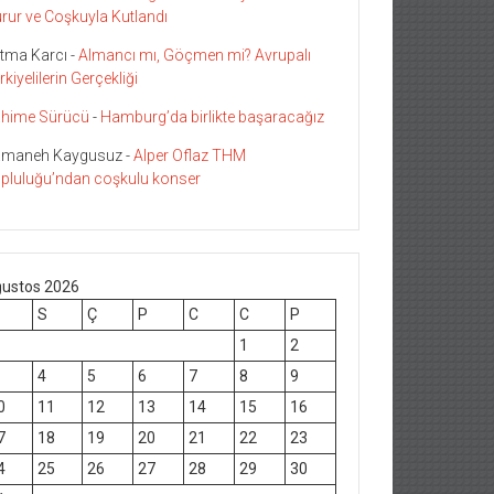
rur ve Coşkuyla Kutlandı
tma Karcı
-
Almancı mı, Göçmen mi? Avrupalı
rkiyelilerin Gerçekliği
hime Sürücü
-
Hamburg’da birlikte başaracağız
maneh Kaygusuz
-
Alper Oflaz THM
pluluğu’ndan coşkulu konser
ustos 2026
S
Ç
P
C
C
P
1
2
4
5
6
7
8
9
0
11
12
13
14
15
16
7
18
19
20
21
22
23
4
25
26
27
28
29
30