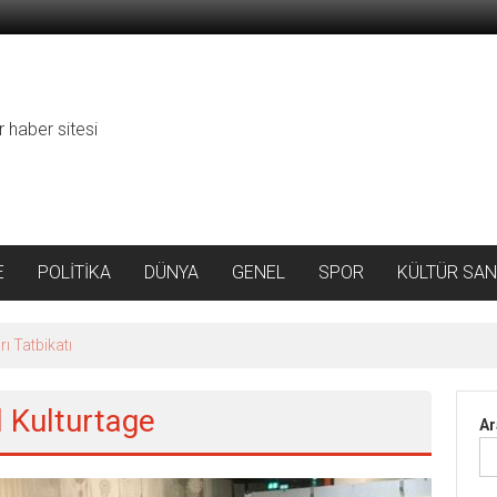
r haber sitesi
E
POLİTİKA
DÜNYA
GENEL
SPOR
KÜLTÜR SAN
ı Tatbikatı
d Kulturtage
Ar