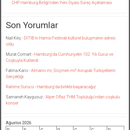
CHP Hamburg Birliği’nden Yeni Siyasi Süreç Açıklaması
Son Yorumlar
Nail Kılıç
-
DİTİB’in Hamsi Festivali kültürel buluşmanın adresi
oldu
Murat Comart
-
Hamburg’da Cumhuriyetin 102. Yılı Gurur ve
Coşkuyla Kutlandı
Fatma Karcı
-
Almancı mı, Göçmen mi? Avrupalı Türkiyelilerin
Gerçekliği
Rahime Sürücü
-
Hamburg’da birlikte başaracağız
Samaneh Kaygusuz
-
Alper Oflaz THM Topluluğu’ndan coşkulu
konser
Ağustos 2026
P
S
Ç
P
C
C
P