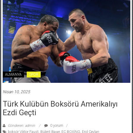
ALMANYA
SPOR
Nisan 10, 2025
Türk Kulübün Boksörü Amerikalıyı
Ezdi Geçti
Gönderen: admin
0 yorum
boksör Viktor Faust
,
Bülent Başer
,
EC BOXİNG
,
Erol Ceylan