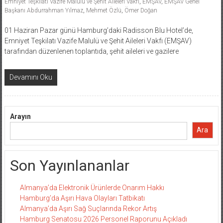
Emniyet Teşkilatı Vazife Malulü ve Şehit Aileleri Vakfı
,
EMŞAV
,
EMŞAV Genel
Başkanı Abdurrahman Yılmaz
,
Mehmet Özlü
,
Ömer Doğan
01 Haziran Pazar günü Hamburg’daki Radisson Blu Hotel’de,
Emniyet Teşkilatı Vazife Malulü ve Şehit Aileleri Vakfı (EMŞAV)
tarafından düzenlenen toplantıda, şehit aileleri ve gazilere
Devamını Oku
Arayın
Ara
Son Yayınlananlar
Almanya’da Elektronik Ürünlerde Onarım Hakkı
Hamburg’da Aşırı Hava Olayları Tatbikatı
Almanya’da Aşırı Sağ Suçlarında Rekor Artış
Hamburg Senatosu 2026 Personel Raporunu Açıkladı