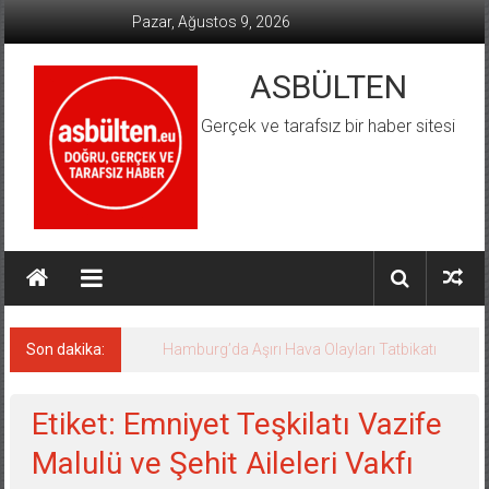
İçeriğe
Pazar, Ağustos 9, 2026
geç
ASBÜLTEN
Gerçek ve tarafsız bir haber sitesi
Son dakika:
Hamburg’da Aşırı Hava Olayları Tatbikatı
Etiket: Emniyet Teşkilatı Vazife
Malulü ve Şehit Aileleri Vakfı