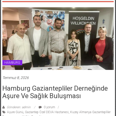
HAMBURG
Temmuz 8, 2026
Hamburg Gaziantepliler Derneğinde
Aşure Ve Sağlık Buluşması
Gönderen: admin
0 yorum
Aşure Günü
,
Gaziantep Özel DEVA Hastanesi
,
Kuzey Almanya Gaziantepliler