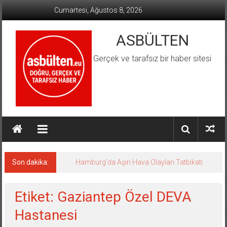
İçeriğe
Cumartesi, Ağustos 8, 2026
geç
ASBÜLTEN
Gerçek ve tarafsız bir haber sitesi
Son dakika:
Hamburg’da Aşırı Hava Olayları Tatbikatı
Etiket: Gaziantep Özel DEVA
Hastanesi