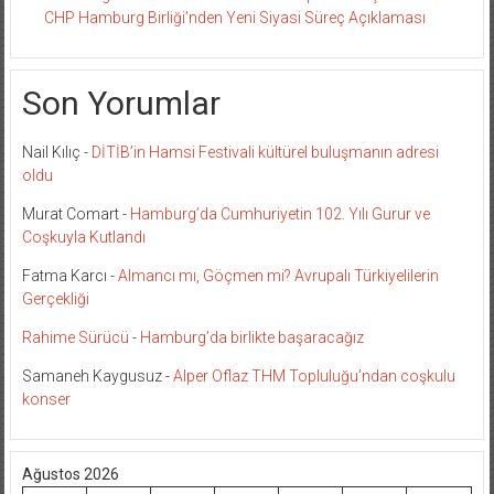
CHP Hamburg Birliği’nden Yeni Siyasi Süreç Açıklaması
Son Yorumlar
Nail Kılıç
-
DİTİB’in Hamsi Festivali kültürel buluşmanın adresi
oldu
Murat Comart
-
Hamburg’da Cumhuriyetin 102. Yılı Gurur ve
Coşkuyla Kutlandı
Fatma Karcı
-
Almancı mı, Göçmen mi? Avrupalı Türkiyelilerin
Gerçekliği
Rahime Sürücü
-
Hamburg’da birlikte başaracağız
Samaneh Kaygusuz
-
Alper Oflaz THM Topluluğu’ndan coşkulu
konser
Ağustos 2026