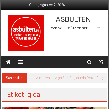
İçeriğe
Cuma, Ağustos 7, 2026
geç
ASBÜLTEN
Gerçek ve tarafsız bir haber sitesi
Son dakika:
Almanya’da Aşırı Sağ Suçlarında Rekor Artış
Etiket: gıda