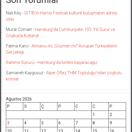
Nail Kılıç
-
DİTİB’in Hamsi Festivali kültürel buluşmanın adresi
oldu
Murat Comart
-
Hamburg’da Cumhuriyetin 102. Yılı Gurur ve
Coşkuyla Kutlandı
Fatma Karcı
-
Almancı mı, Göçmen mi? Avrupalı Türkiyelilerin
Gerçekliği
Rahime Sürücü
-
Hamburg’da birlikte başaracağız
Samaneh Kaygusuz
-
Alper Oflaz THM Topluluğu’ndan coşkulu
konser
Ağustos 2026
P
S
Ç
P
C
C
P
1
2
3
4
5
6
7
8
9
10
11
12
13
14
15
16