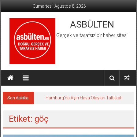
İçeriğe
Cumartesi, Ağustos 8, 2026
geç
ASBÜLTEN
Gerçek ve tarafsız bir haber sitesi
Son dakika:
Hamburg’da Aşırı Hava Olayları Tatbikatı
Etiket: göç