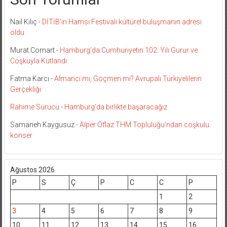
Nail Kılıç
-
DİTİB’in Hamsi Festivali kültürel buluşmanın adresi
oldu
Murat Comart
-
Hamburg’da Cumhuriyetin 102. Yılı Gurur ve
Coşkuyla Kutlandı
Fatma Karcı
-
Almancı mı, Göçmen mi? Avrupalı Türkiyelilerin
Gerçekliği
Rahime Sürücü
-
Hamburg’da birlikte başaracağız
Samaneh Kaygusuz
-
Alper Oflaz THM Topluluğu’ndan coşkulu
konser
Ağustos 2026
P
S
Ç
P
C
C
P
1
2
3
4
5
6
7
8
9
10
11
12
13
14
15
16